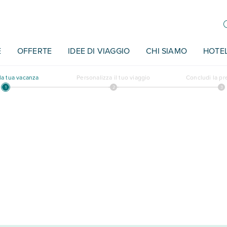
E
OFFERTE
IDEE DI VIAGGIO
CHI SIAMO
HOTE
a tua vacanza
Personalizza il tuo viaggio
Concludi la p