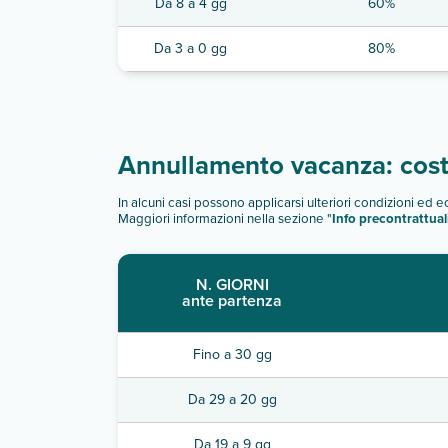
Da 8 a 4 gg
60%
Da 3 a 0 gg
80%
Annullamento vacanza: costi
In alcuni casi possono applicarsi ulteriori condizioni ed 
Maggiori informazioni nella sezione "
Info precontrattual
N. GIORNI
ante partenza
Fino a 30 gg
Da 29 a 20 gg
Da 19 a 9 gg