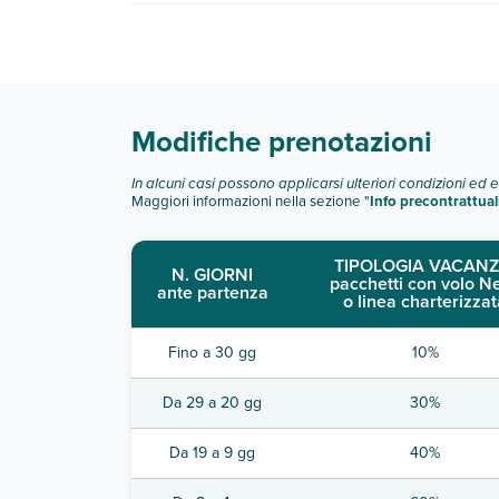
Pendini dispone di diverse tipologie di camere:
Scopri tutti i dettagli nel paragrafo dedicato "
Inf
Modifiche prenotazioni
In alcuni casi possono applicarsi ulteriori condizioni ed 
Maggiori informazioni nella sezione "
Info precontrattual
TIPOLOGIA VACANZ
N. GIORNI
pacchetti con volo N
ante partenza
o linea charterizzat
Fino a 30 gg
10%
Da 29 a 20 gg
30%
Da 19 a 9 gg
40%