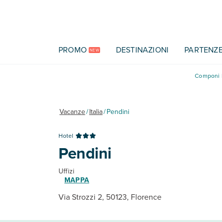
Vai al contenuto principale
PROMO
DESTINAZIONI
PARTENZ
NEW
Componi l
Vacanze
/
Italia
/
Pendini
Hotel
Pendini
Uffizi
MAPPA
Via Strozzi 2, 50123, Florence