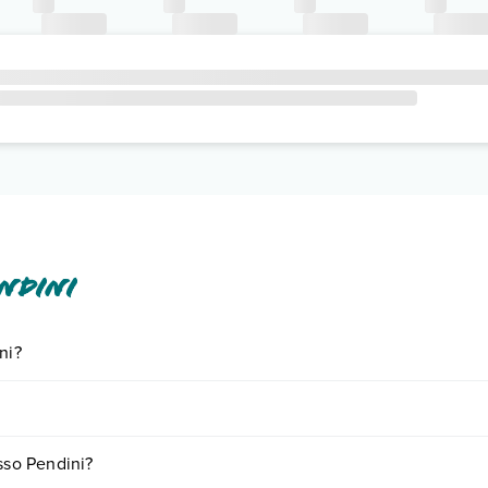
ndini
ni?
iornando presso Pendini. Scoprile tutte nella
sezione dedicata
o contat
fattori (per es. date, condizioni dell'hotel, ecc). Per consultare i prezz
sso Pendini?