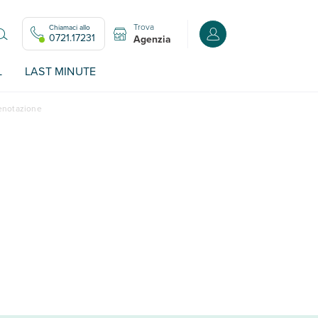
Trova
Chiamaci allo
Accedi o registrati all
0721.17231
Agenzia
L
LAST MINUTE
renotazione