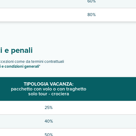
60%
80%
 e penali
eccezioni come da termini contrattuali
i e condizioni generali
"
TIPOLOGIA VACANZA:
pacchetto con volo o con traghetto
solo tour - crociera
25%
40%
50%