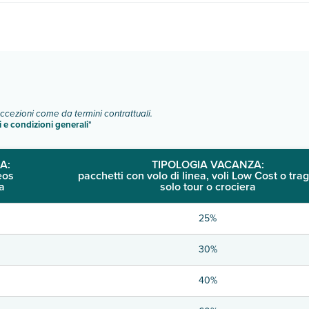
o e descrizione
".
eccezioni come da termini contrattuali.
i e condizioni generali
"
A:
TIPOLOGIA VACANZA:
eos
pacchetti con volo di linea, voli Low Cost o trag
a
solo tour o crociera
25%
30%
40%