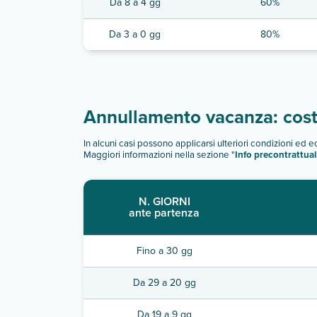
Da 8 a 4 gg
60%
Da 3 a 0 gg
80%
Annullamento vacanza: costi
In alcuni casi possono applicarsi ulteriori condizioni ed 
Maggiori informazioni nella sezione "
Info precontrattual
N. GIORNI
ante partenza
Fino a 30 gg
Da 29 a 20 gg
Da 19 a 9 gg