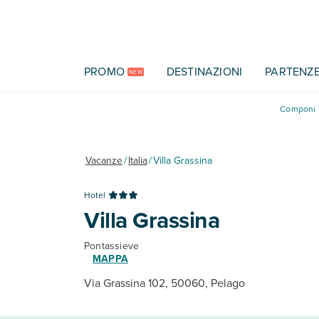
Vai al contenuto principale
PROMO
DESTINAZIONI
PARTENZ
NEW
Componi l
Vacanze
/
Italia
/
Villa Grassina
Hotel
Villa Grassina
Pontassieve
MAPPA
Via Grassina 102, 50060, Pelago