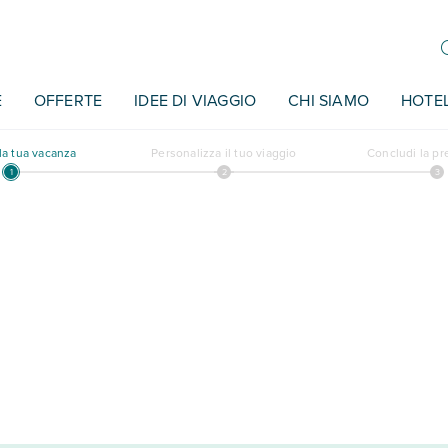
E
OFFERTE
IDEE DI VIAGGIO
CHI SIAMO
HOTE
a tua vacanza
Personalizza il tuo viaggio
Concludi la p