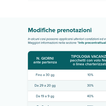
Villa Grassina dispone di diverse tipologie di c
Scopri tutti i dettagli nel paragrafo dedicato "
Inf
Modifiche prenotazioni
In alcuni casi possono applicarsi ulteriori condizioni ed 
Maggiori informazioni nella sezione "
Info precontrattual
TIPOLOGIA VACANZ
N. GIORNI
pacchetti con volo N
ante partenza
o linea charterizzat
Fino a 30 gg
10%
Da 29 a 20 gg
30%
Da 19 a 9 gg
40%