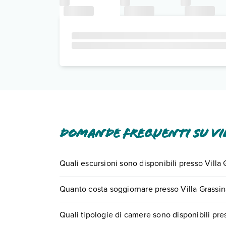
Domande frequenti su Vi
Quali escursioni sono disponibili presso Villa 
Tante sono le escursioni che potrai vivere soggi
Quanto costa soggiornare presso Villa Grassin
0721.17231 o
prenotando un appuntamento
.
I prezzi di Villa Grassina possono variare in base 
Quali tipologie di camere sono disponibili pre
partire.