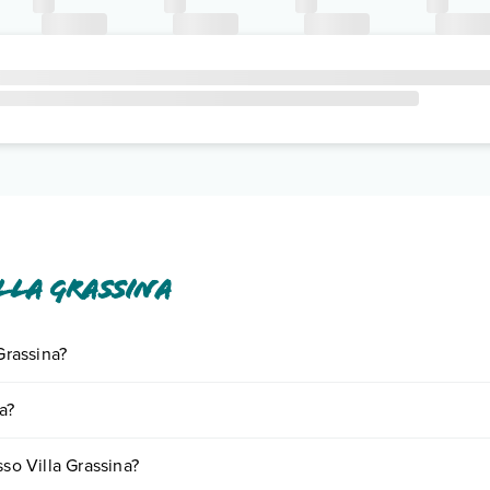
lla Grassina
Grassina?
ornando presso Villa Grassina. Scoprile tutte nella
sezione dedicata
o 
a?
a vari fattori (per es. date, condizioni dell'hotel, ecc). Per consultare 
sso Villa Grassina?