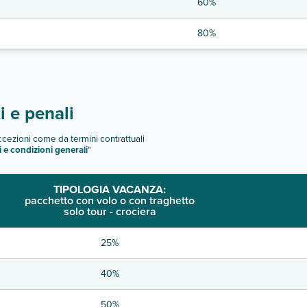
60%
80%
 e penali
eccezioni come da termini contrattuali
i e condizioni generali
"
TIPOLOGIA VACANZA:
pacchetto con volo o con traghetto
solo tour - crociera
25%
40%
50%