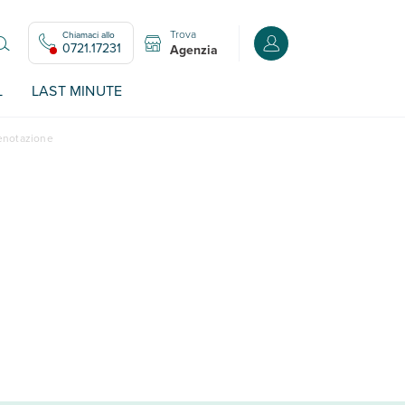
Trova
Chiamaci allo
Accedi o registrati all
0721.17231
Agenzia
L
LAST MINUTE
renotazione