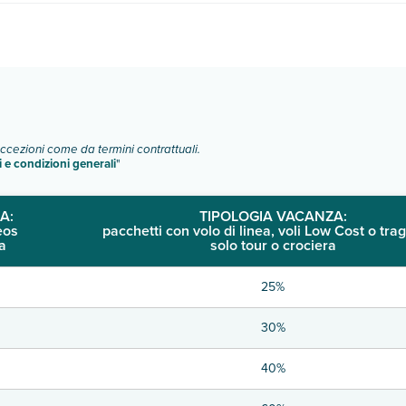
amere:
o e descrizione
".
eccezioni come da termini contrattuali.
i e condizioni generali
"
A:
TIPOLOGIA VACANZA:
eos
pacchetti con volo di linea, voli Low Cost o trag
a
solo tour o crociera
25%
30%
40%