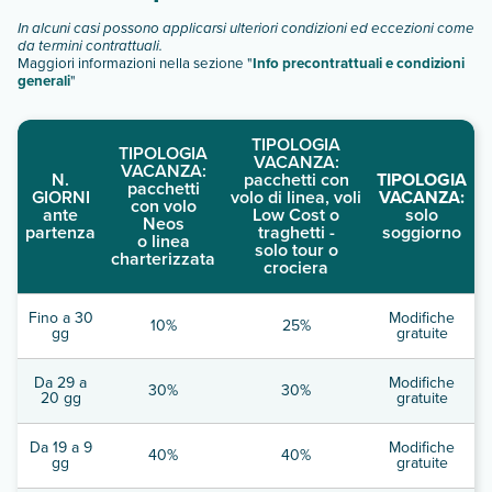
In alcuni casi possono applicarsi ulteriori condizioni ed eccezioni come
da termini contrattuali.
Maggiori informazioni nella sezione "
Info precontrattuali e condizioni
generali
"
TIPOLOGIA
TIPOLOGIA
VACANZA:
VACANZA:
N.
pacchetti con
TIPOLOGIA
pacchetti
GIORNI
volo di linea, voli
VACANZA:
con volo
ante
Low Cost o
solo
Neos
partenza
traghetti -
soggiorno
o linea
solo tour o
charterizzata
crociera
Fino a 30
Modifiche
10%
25%
gg
gratuite
Da 29 a
Modifiche
30%
30%
20 gg
gratuite
Da 19 a 9
Modifiche
40%
40%
gg
gratuite