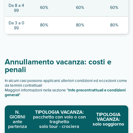
Da 8 a 4
60%
60%
60%
gg
Da 3 a 0
80%
80%
80%
gg
Annullamento vacanza: costi e
penali
In alcuni casi possono applicarsi ulteriori condizioni ed eccezioni come
da termini contrattuali
Maggiori informazioni nella sezione "
Info precontrattuali e condizioni
generali
"
N.
TIPOLOGIA VACANZA:
TIPOLOGIA
GIORNI
pacchetto con volo o con
VACANZA:
ante
traghetto
solo soggiorno
partenza
solo tour - crociera