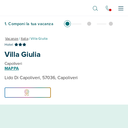
Vai al contenuto principale
Apr
1
.
Componi la tua vacanza
Vacanze
/
Italia
/
Villa Giulia
Hotel
Villa Giulia
Capoliveri
MAPPA
Lido Di Capoliveri, 57036, Capoliveri