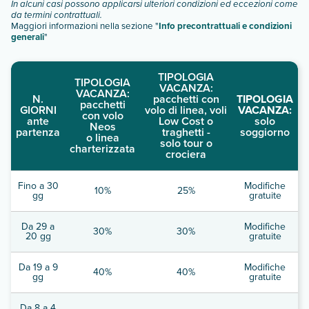
In alcuni casi possono applicarsi ulteriori condizioni ed eccezioni come
da termini contrattuali.
Maggiori informazioni nella sezione "
Info precontrattuali e condizioni
generali
"
TIPOLOGIA
TIPOLOGIA
VACANZA:
VACANZA:
N.
pacchetti con
TIPOLOGIA
pacchetti
GIORNI
volo di linea, voli
VACANZA:
con volo
ante
Low Cost o
solo
Neos
partenza
traghetti -
soggiorno
o linea
solo tour o
charterizzata
crociera
Fino a 30
Modifiche
10%
25%
gg
gratuite
Da 29 a
Modifiche
30%
30%
20 gg
gratuite
Da 19 a 9
Modifiche
40%
40%
gg
gratuite
Da 8 a 4