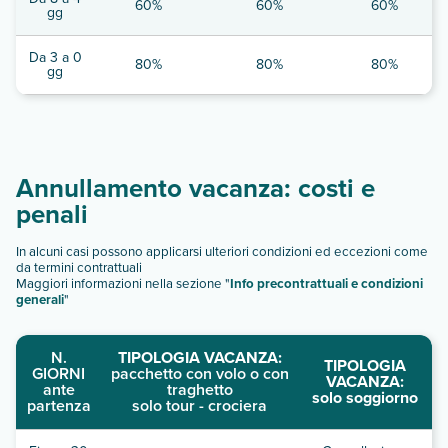
60%
60%
60%
gg
Da 3 a 0
80%
80%
80%
gg
Annullamento vacanza: costi e
penali
In alcuni casi possono applicarsi ulteriori condizioni ed eccezioni come
da termini contrattuali
Maggiori informazioni nella sezione "
Info precontrattuali e condizioni
generali
"
N.
TIPOLOGIA VACANZA:
TIPOLOGIA
GIORNI
pacchetto con volo o con
VACANZA:
ante
traghetto
solo soggiorno
partenza
solo tour - crociera