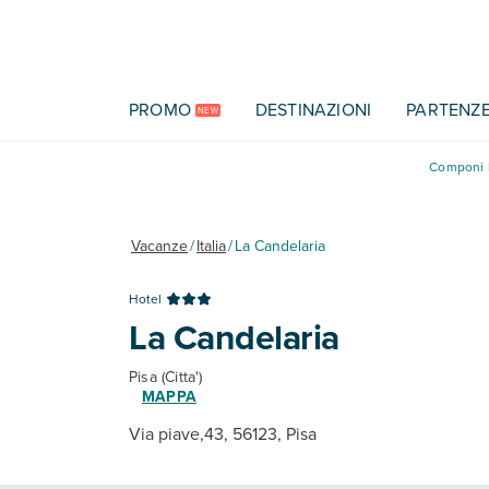
Vai al contenuto principale
PROMO
DESTINAZIONI
PARTENZ
NEW
Componi l
Vacanze
/
Italia
/
La Candelaria
Hotel
La Candelaria
Pisa (Citta')
MAPPA
Via piave,43, 56123, Pisa