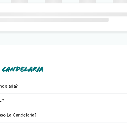
 Candelaria
ndelaria?
iornando presso La Candelaria. Scoprile tutte nella
sezione dedicata
o 
a?
a vari fattori (per es. date, condizioni dell'hotel, ecc). Per consultare 
sso La Candelaria?
mere: