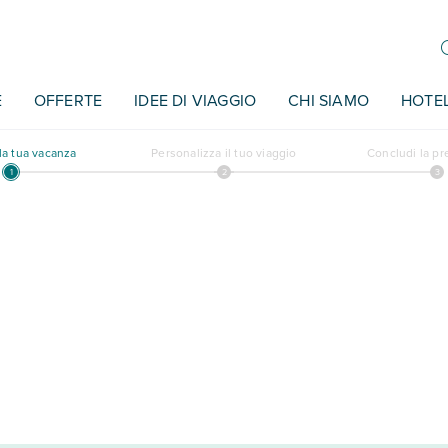
E
OFFERTE
IDEE DI VIAGGIO
CHI SIAMO
HOTE
a tua vacanza
Personalizza il tuo viaggio
Concludi la p