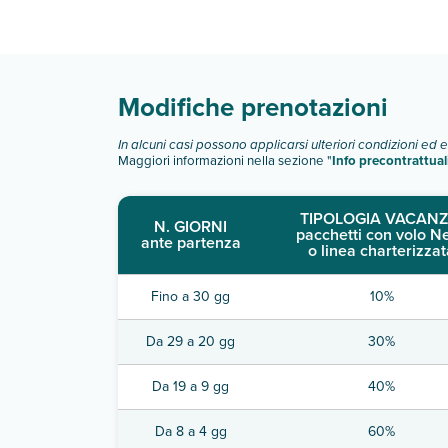
Scopri tutti i dettagli nel paragrafo dedicato "
Inf
Modifiche prenotazioni
In alcuni casi possono applicarsi ulteriori condizioni ed 
Maggiori informazioni nella sezione "
Info precontrattual
TIPOLOGIA VACANZ
N. GIORNI
pacchetti con volo N
ante partenza
o linea charterizzat
Fino a 30 gg
10%
Da 29 a 20 gg
30%
Da 19 a 9 gg
40%
Da 8 a 4 gg
60%