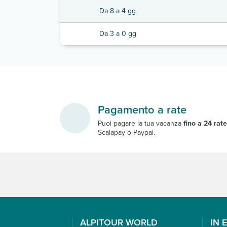
Da 8 a 4 gg
Da 3 a 0 gg
Pagamento a rate
Puoi pagare la tua vacanza
fino a 24 rat
Scalapay o Paypal.
ALPITOUR WORLD
IN 