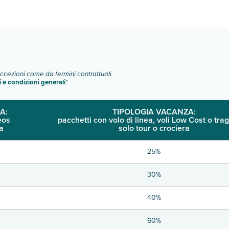
o e descrizione
".
eccezioni come da termini contrattuali.
i e condizioni generali
"
A:
TIPOLOGIA VACANZA:
eos
pacchetti con volo di linea, voli Low Cost o trag
a
solo tour o crociera
25%
30%
40%
60%