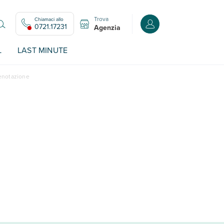
Trova
Chiamaci allo
Accedi o registrati all
0721.17231
Agenzia
L
LAST MINUTE
renotazione