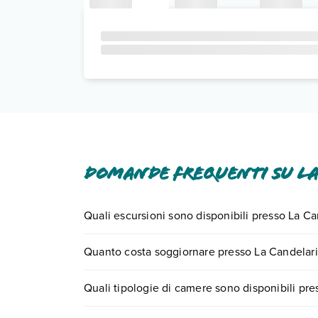
Domande frequenti su La
Quali escursioni sono disponibili presso La Ca
Tante sono le escursioni che potrai vivere sogg
Quanto costa soggiornare presso La Candelari
0721.17231 o
prenotando un appuntamento
.
I prezzi di La Candelaria possono variare in base 
Quali tipologie di camere sono disponibili pre
partire.
La Candelaria dispone di diverse tipologie di ca