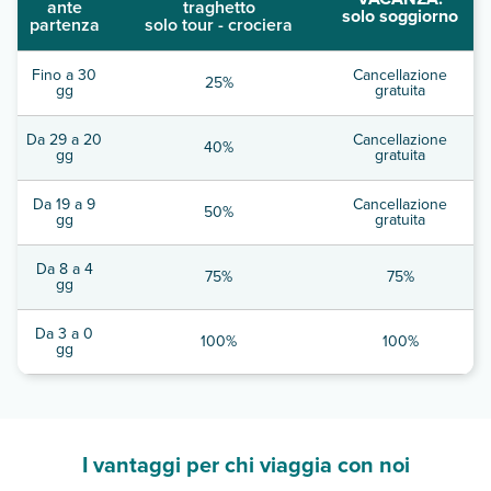
ante
traghetto
solo soggiorno
partenza
solo tour - crociera
Fino a 30
Cancellazione
25%
gg
gratuita
Da 29 a 20
Cancellazione
40%
gg
gratuita
Da 19 a 9
Cancellazione
50%
gg
gratuita
Da 8 a 4
75%
75%
gg
Da 3 a 0
100%
100%
gg
I vantaggi per chi viaggia con noi