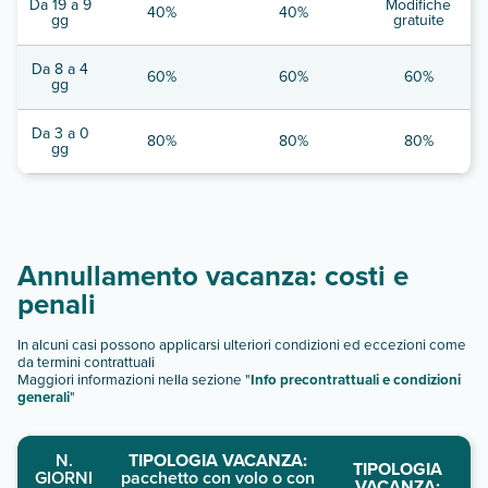
Da 19 a 9
Modifiche
40%
40%
gg
gratuite
Da 8 a 4
60%
60%
60%
gg
Da 3 a 0
80%
80%
80%
gg
Annullamento vacanza: costi e
penali
In alcuni casi possono applicarsi ulteriori condizioni ed eccezioni come
da termini contrattuali
Maggiori informazioni nella sezione "
Info precontrattuali e condizioni
generali
"
N.
TIPOLOGIA VACANZA:
TIPOLOGIA
GIORNI
pacchetto con volo o con
VACANZA: