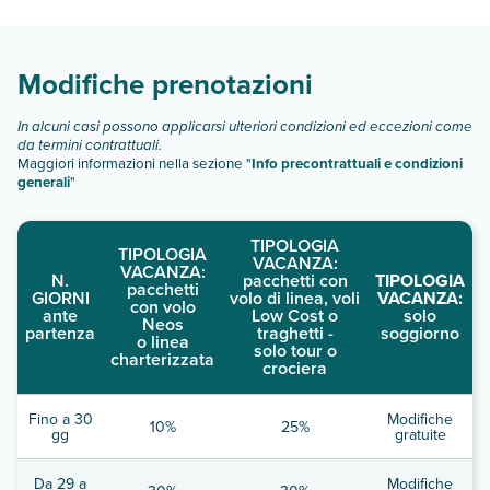
di camere:
Scopri tutti i dettagli nel paragrafo dedicato "
Info e
descrizione
".
Modifiche prenotazioni
In alcuni casi possono applicarsi ulteriori condizioni ed eccezioni come
da termini contrattuali.
Maggiori informazioni nella sezione "
Info precontrattuali e condizioni
generali
"
TIPOLOGIA
TIPOLOGIA
VACANZA:
VACANZA:
N.
pacchetti con
TIPOLOGIA
pacchetti
GIORNI
volo di linea, voli
VACANZA:
con volo
ante
Low Cost o
solo
Neos
partenza
traghetti -
soggiorno
o linea
solo tour o
charterizzata
crociera
Fino a 30
Modifiche
10%
25%
gg
gratuite
Da 29 a
Modifiche