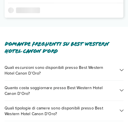
Domande frequenti su Best Western
Hotel Canon D'Oro
Quali escursioni sono disponibili presso Best Western
Hotel Canon D'Oro?
Tante sono le escursioni che potrai vivere soggiornando
Quanto costa soggiornare presso Best Western Hotel
presso Best Western Hotel Canon D'Oro. Scoprile tutte nella
Canon D'Oro?
sezione dedicata
o contatta il call center chiamando il numero
0721.17231 o
prenotando un appuntamento
.
I prezzi di Best Western Hotel Canon D'Oro possono variare
Quali tipologie di camere sono disponibili presso Best
in base a vari fattori (per es. date, condizioni dell'hotel, ecc).
Western Hotel Canon D'Oro?
Per consultare i prezzi, compila il motore di ricerca e scegli
quando partire.
Best Western Hotel Canon D'Oro dispone di diverse tipologie