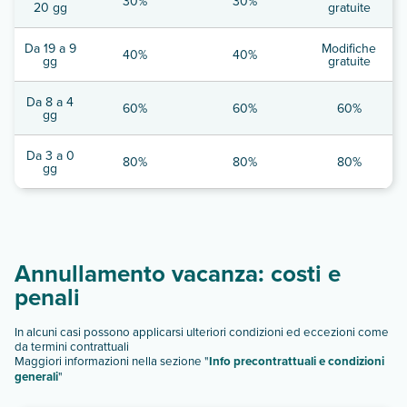
30%
30%
20 gg
gratuite
Da 19 a 9
Modifiche
40%
40%
gg
gratuite
Da 8 a 4
60%
60%
60%
gg
Da 3 a 0
80%
80%
80%
gg
Annullamento vacanza: costi e
penali
In alcuni casi possono applicarsi ulteriori condizioni ed eccezioni come
da termini contrattuali
Maggiori informazioni nella sezione "
Info precontrattuali e condizioni
generali
"