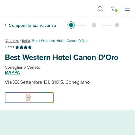
Vai al contenuto principale
Apr
1
.
Componi la tua vacanza
Vacanze
/
Italia
/
Best Western Hotel Canon D'Oro
Hotel
Best Western Hotel Canon D'Oro
Conegliano Veneto
MAPPA
Via XX Settembre 131, 31015, Conegliano