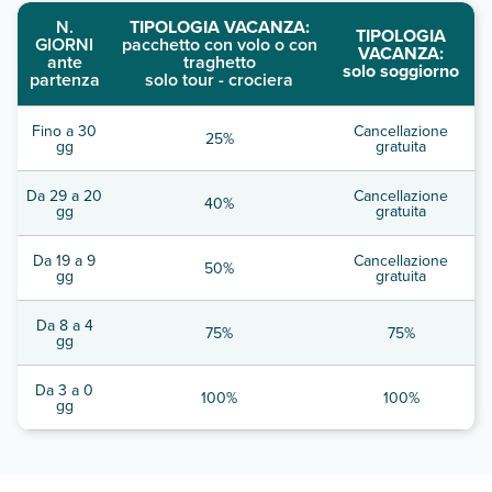
N.
TIPOLOGIA VACANZA:
TIPOLOGIA
GIORNI
pacchetto con volo o con
VACANZA:
ante
traghetto
solo soggiorno
partenza
solo tour - crociera
Fino a 30
Cancellazione
25%
gg
gratuita
Da 29 a 20
Cancellazione
40%
gg
gratuita
Da 19 a 9
Cancellazione
50%
gg
gratuita
Da 8 a 4
75%
75%
gg
Da 3 a 0
100%
100%
gg