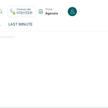
Trova
Chiamaci allo
Accedi o registrati all
0721.17231
Agenzia
L
LAST MINUTE
renotazione