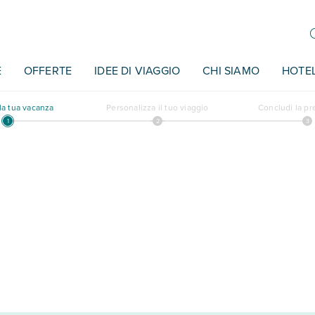
E
OFFERTE
IDEE DI VIAGGIO
CHI SIAMO
HOTE
a tua vacanza
Personalizza il tuo viaggio
Concludi la p