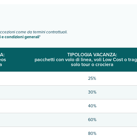
eccezioni come da termini contrattuali.
i e condizioni generali
"
A:
TIPOLOGIA VACANZA:
eos
pacchetti con volo di linea, voli Low Cost o trag
a
solo tour o crociera
25%
30%
40%
60%
80%