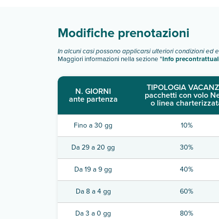
Modifiche prenotazioni
In alcuni casi possono applicarsi ulteriori condizioni ed 
Maggiori informazioni nella sezione "
Info precontrattual
TIPOLOGIA VACANZ
N. GIORNI
pacchetti con volo N
ante partenza
o linea charterizzat
Fino a 30 gg
10%
Da 29 a 20 gg
30%
Da 19 a 9 gg
40%
Da 8 a 4 gg
60%
Da 3 a 0 gg
80%