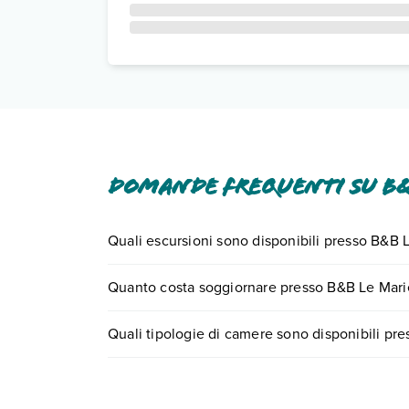
Domande frequenti su B&
Quali escursioni sono disponibili presso B&B 
Tante sono le escursioni che potrai vivere sogg
Quanto costa soggiornare presso B&B Le Mari
0721.17231 o
prenotando un appuntamento
.
I prezzi di B&B Le Marie possono variare in base a
Quali tipologie di camere sono disponibili pr
partire.
B&B Le Marie dispone di diverse tipologie di ca
Scopri tutti i dettagli nel paragrafo dedicato "
Inf