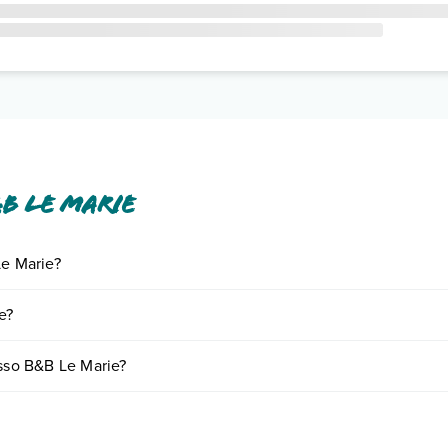
B Le Marie
Le Marie?
iornando presso B&B Le Marie. Scoprile tutte nella
sezione dedicata
o 
e?
 vari fattori (per es. date, condizioni dell'hotel, ecc). Per consultare i
esso B&B Le Marie?
mere:
o e descrizione
".