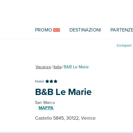
Vai al contenuto principale
PROMO
DESTINAZIONI
PARTENZ
NEW
Componi l
Vacanze
/
Italia
/
B&B Le Marie
Hotel
B&B Le Marie
San Marco
MAPPA
Castello 5845, 30122, Venice