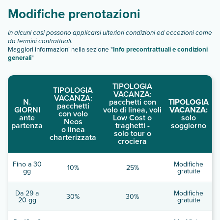
Modifiche prenotazioni
In alcuni casi possono applicarsi ulteriori condizioni ed eccezioni come
da termini contrattuali.
Maggiori informazioni nella sezione "
Info precontrattuali e condizioni
generali
"
TIPOLOGIA
TIPOLOGIA
VACANZA:
VACANZA:
N.
pacchetti con
TIPOLOGIA
pacchetti
GIORNI
volo di linea, voli
VACANZA:
con volo
ante
Low Cost o
solo
Neos
partenza
traghetti -
soggiorno
o linea
solo tour o
charterizzata
crociera
Fino a 30
Modifiche
10%
25%
gg
gratuite
Da 29 a
Modifiche
30%
30%
20 gg
gratuite