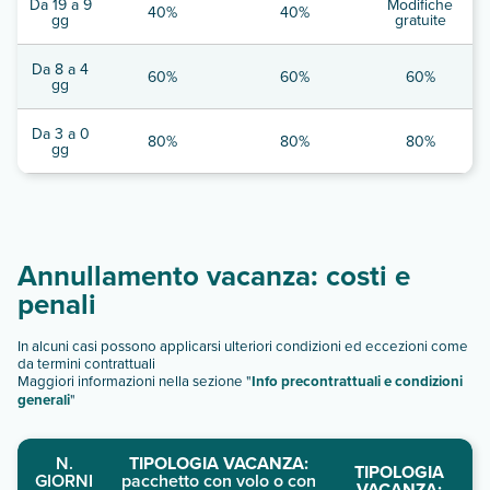
Da 19 a 9
Modifiche
40%
40%
gg
gratuite
Da 8 a 4
60%
60%
60%
gg
Da 3 a 0
80%
80%
80%
gg
Annullamento vacanza: costi e
penali
In alcuni casi possono applicarsi ulteriori condizioni ed eccezioni come
da termini contrattuali
Maggiori informazioni nella sezione "
Info precontrattuali e condizioni
generali
"
N.
TIPOLOGIA VACANZA:
TIPOLOGIA
GIORNI
pacchetto con volo o con
VACANZA: