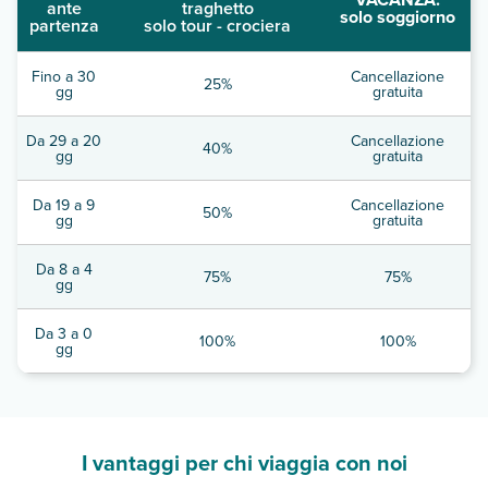
ante
traghetto
solo soggiorno
partenza
solo tour - crociera
Fino a 30
Cancellazione
25%
gg
gratuita
Da 29 a 20
Cancellazione
40%
gg
gratuita
Da 19 a 9
Cancellazione
50%
gg
gratuita
Da 8 a 4
75%
75%
gg
Da 3 a 0
100%
100%
gg
I vantaggi per chi viaggia con noi