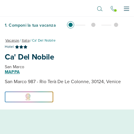
Vai al contenuto principale
Apr
1
.
Componi la tua vacanza
Vacanze
/
Italia
/
Ca' Del Nobile
Hotel
Ca' Del Nobile
San Marco
MAPPA
San Marco 987 - Rio Terà De Le Colonne, 30124, Venice