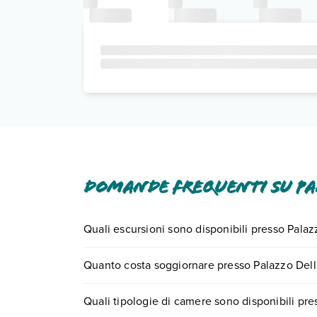
Domande frequenti su Pa
Quali escursioni sono disponibili presso Palaz
Tante sono le escursioni che potrai vivere soggi
Quanto costa soggiornare presso Palazzo Dell
0721.17231 o
prenotando un appuntamento
.
I prezzi di Palazzo Della Salute possono variare in
Quali tipologie di camere sono disponibili pre
quando partire.