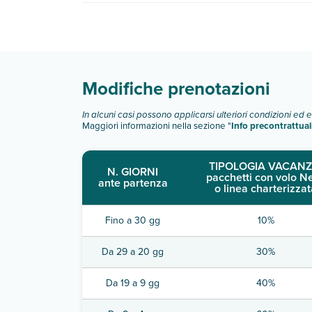
Palazzo Della Salute dispone di diverse tipologi
Scopri tutti i dettagli nel paragrafo dedicato "
Inf
Modifiche prenotazioni
In alcuni casi possono applicarsi ulteriori condizioni ed 
Maggiori informazioni nella sezione "
Info precontrattual
TIPOLOGIA VACANZ
N. GIORNI
pacchetti con volo N
ante partenza
o linea charterizzat
Fino a 30 gg
10%
Da 29 a 20 gg
30%
Da 19 a 9 gg
40%