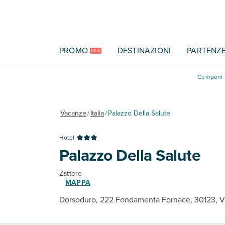
Vai al contenuto principale
PROMO
DESTINAZIONI
PARTENZ
NEW
Componi l
Vacanze
/
Italia
/
Palazzo Della Salute
Hotel
Palazzo Della Salute
Zattere
MAPPA
Dorsoduro, 222 Fondamenta Fornace, 30123, V