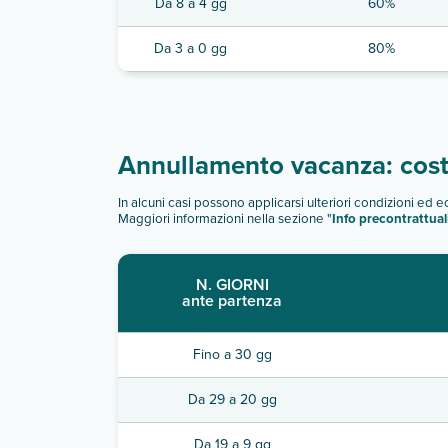
Da 8 a 4 gg
60%
Da 3 a 0 gg
80%
Annullamento vacanza: costi
In alcuni casi possono applicarsi ulteriori condizioni ed 
Maggiori informazioni nella sezione "
Info precontrattual
N. GIORNI
ante partenza
Fino a 30 gg
Da 29 a 20 gg
Da 19 a 9 gg