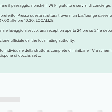
re il paesaggio, nonché il Wi-Fi gratuito e servizi di concierge.
k preferito! Presso questa struttura troverai un bar/lounge davver
e 07:00 alle ore 10:30. LOCALIZE
deria e lavaggio a secco, una reception aperta 24 ore su 24 e depo
zione ufficiale da: the local rating authority.
o individuale della struttura, complete di minibar e TV a schermo 
ispone di doccia, set ...