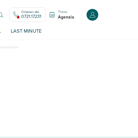
Trova
Chiamaci allo
Accedi o registrati all
0721.17231
Agenzia
L
LAST MINUTE
renotazione