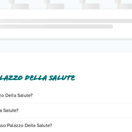
lazzo Della Salute
zo Della Salute?
ornando presso Palazzo Della Salute. Scoprile tutte nella
sezione dedi
a Salute?
 base a vari fattori (per es. date, condizioni dell'hotel, ecc). Per consul
sso Palazzo Della Salute?