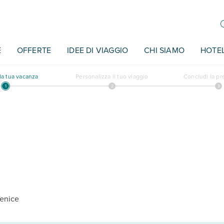
E
OFFERTE
IDEE DI VIAGGIO
CHI SIAMO
HOTE
a tua vacanza
Personalizza il tuo viaggio
Concludi la p
enice