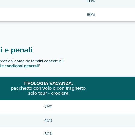
60%
80%
 e penali
eccezioni come da termini contrattuali
i e condizioni generali
"
TIPOLOGIA VACANZA:
pacchetto con volo o con traghetto
solo tour - crociera
25%
40%
50%