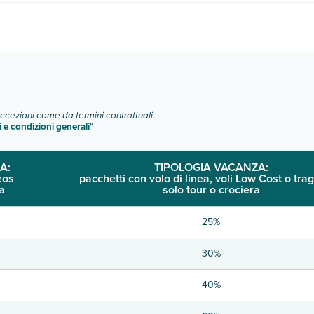
e di camere:
o e descrizione
".
eccezioni come da termini contrattuali.
i e condizioni generali
"
A:
TIPOLOGIA VACANZA:
eos
pacchetti con volo di linea, voli Low Cost o trag
a
solo tour o crociera
25%
30%
40%