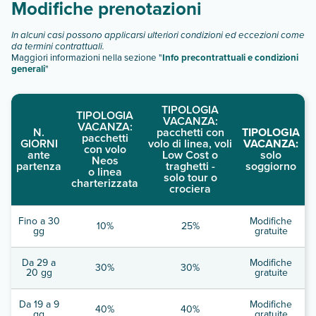
Modifiche prenotazioni
In alcuni casi possono applicarsi ulteriori condizioni ed eccezioni come
da termini contrattuali.
Maggiori informazioni nella sezione "
Info precontrattuali e condizioni
generali
"
TIPOLOGIA
TIPOLOGIA
VACANZA:
VACANZA:
N.
pacchetti con
TIPOLOGIA
pacchetti
GIORNI
volo di linea, voli
VACANZA:
con volo
ante
Low Cost o
solo
Neos
partenza
traghetti -
soggiorno
o linea
solo tour o
charterizzata
crociera
Fino a 30
Modifiche
10%
25%
gg
gratuite
Da 29 a
Modifiche
30%
30%
20 gg
gratuite
Da 19 a 9
Modifiche
40%
40%
gg
gratuite