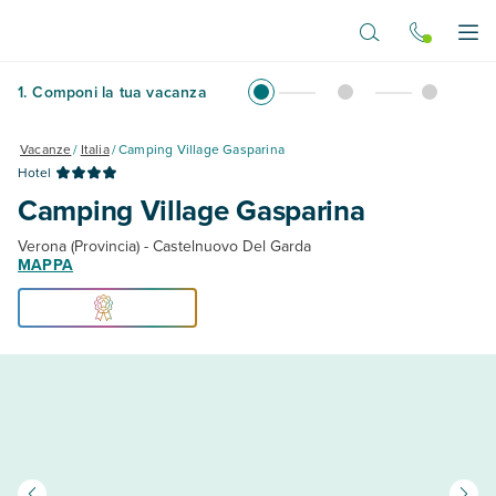
Vai al contenuto principale
Apr
1
.
Componi la tua vacanza
Vacanze
/
Italia
/
Camping Village Gasparina
Hotel
Camping Village Gasparina
Verona (Provincia) - Castelnuovo Del Garda
MAPPA