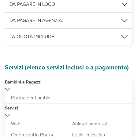
piscina semi-olimpionica con area idromassaggio, piscina per bambi
DA PAGARE IN LOCO
Servizi obbligatori:
animali di piccola e media taglia (massimo 2
DA PAGARE IN AGENZIA:
pulizia finale e pulizia finale con animali
LA QUOTA INCLUDE:
locazione della sistemazione, consumi energetic, climatizzazione,
Servizi (elenco servizi inclusi o a pagamento)
Bambini e Ragazzi
Piscina per bambini
Servizi
Wi-Fi
Animali ammessi
Ombrelloni in Piscina
Lettini in piscina