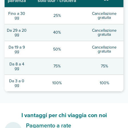
partenza
solo tour - crociera
Fino a 30
Cancellazione
25%
gg
gratuita
Da 29 a 20
Cancellazione
40%
gg
gratuita
Da 19 a 9
Cancellazione
50%
gg
gratuita
Da 8 a 4
75%
75%
gg
Da 3 a 0
100%
100%
gg
I vantaggi per chi viaggia con noi
Pagamento a rate