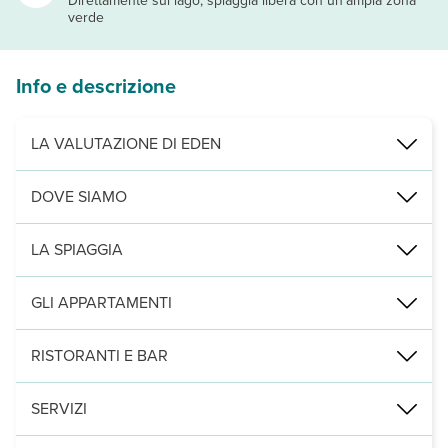
Direttamente sul lago, spiaggia libera con un’ampia zona
verde
Info e descrizione
LA VALUTAZIONE DI EDEN
Affacciato direttamente sulle sponde del magnifico Lago di Ga
DOVE SIAMO
Perfetto per famiglie, per coloro in cerca di divertimento a stre
Situato nella zona veronese del basso lago, vicino a Verona e Sirm
4 km da Peschiera del Garda, 1 km da Gardaland, 33 km da Veron
LA SPIAGGIA
direttamente sul lago è presente una spiaggia libera con un’ampia
GLI APPARTAMENTI
diverse tipologie di mobilehome confortevoli con soggiorno e angol
RISTORANTI E BAR
recentemente rinnovato e situato di fronte alla piscina, il ristora
SERVIZI