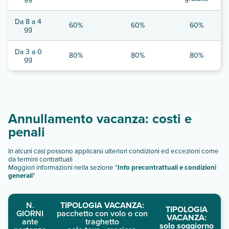
Da 8 a 4
60%
60%
60%
gg
Da 3 a 0
80%
80%
80%
gg
Annullamento vacanza: costi e
penali
In alcuni casi possono applicarsi ulteriori condizioni ed eccezioni come
da termini contrattuali
Maggiori informazioni nella sezione "
Info precontrattuali e condizioni
generali
"
N.
TIPOLOGIA VACANZA:
TIPOLOGIA
GIORNI
pacchetto con volo o con
VACANZA:
ante
traghetto
solo soggiorno