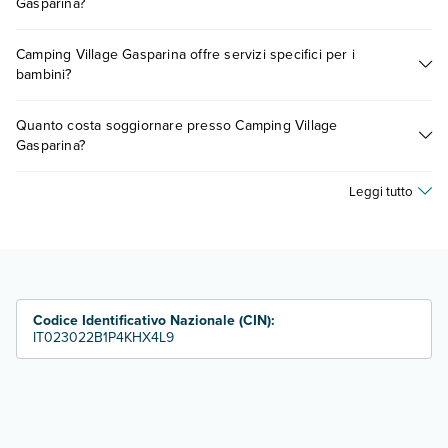
Gasparina?
Scopri tutti i dettagli nel paragrafo dedicato "
Info e
descrizione
".
Tante sono le escursioni che potrai vivere soggiornando
Camping Village Gasparina offre servizi specifici per i
presso Camping Village Gasparina. Scoprile tutte nella
bambini?
sezione dedicata
o contatta il call center chiamando il numero
0721.17231 o
prenotando un appuntamento
.
Sì, Camping Village Gasparina offre
diversi servizi per
Quanto costa soggiornare presso Camping Village
bambini
, inclusi o a pagamento, tra cui: piscina per bambini.
Gasparina?
Scopri maggiori dettagli nel paragrafo dedicato "
Info e
descrizione
".
I prezzi di Camping Village Gasparina possono variare in base
Leggi tutto
a vari fattori (per es. date, condizioni dell'hotel, ecc). Per
consultare i prezzi, compila il motore di ricerca e scegli
quando partire.
Codice Identificativo Nazionale (CIN):
IT023022B1P4KHX4L9