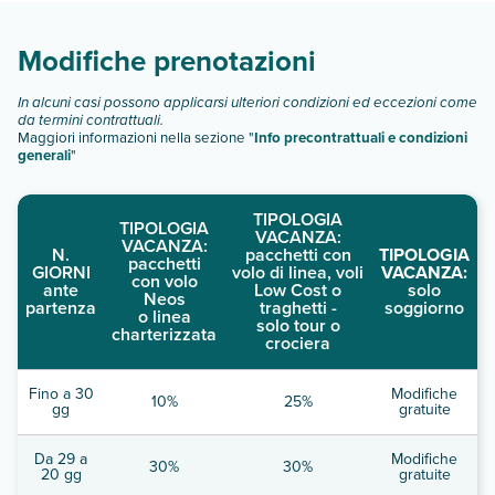
camere shairose deluxe
camere rihiveli deluxe
Modifiche prenotazioni
Scopri tutti i dettagli nel paragrafo dedicato "
Info e
descrizione
".
In alcuni casi possono applicarsi ulteriori condizioni ed eccezioni come
da termini contrattuali.
Maggiori informazioni nella sezione "
Info precontrattuali e condizioni
generali
"
TIPOLOGIA
TIPOLOGIA
VACANZA:
VACANZA:
N.
pacchetti con
TIPOLOGIA
pacchetti
GIORNI
volo di linea, voli
VACANZA:
con volo
ante
Low Cost o
solo
Neos
partenza
traghetti -
soggiorno
o linea
solo tour o
charterizzata
crociera
Fino a 30
Modifiche
10%
25%
gg
gratuite
Da 29 a
Modifiche
30%
30%
20 gg
gratuite