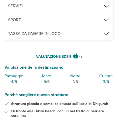
ristorante a buffet o à la carte in base all’occupazione. Un bar. A
SERVIZI
trasporto gratuito 2 volte/soggiorno per la sand bank dell’isola c
SPORT
a pagamento, centro diving The Island Divers attrezzato per corsi
TASSA DA PAGARE IN LOCO
È richiesta la tassa di soggiorno Green Tax di Usd 6 a notte per p
VALUTAZIONE EDEN
4
/
6
Valutazione della destinazione:
Paesaggio
Mare
Notte
Cultura
4
/5
5
/5
1
/5
3
/5
Perché scegliere questa struttura:
Struttura piccola e semplice situata sull’isola di Dhigurah
Di fronte alla Bikini Beach, con un bel tratto di barriera
corallina