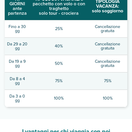
TIPOLOGIA
GIORNI
pacchetto con volo o con
VACANZA:
ante
traghetto
solo soggiorno
partenza
solo tour - crociera
Fino a 30
Cancellazione
25%
gg
gratuita
Da 29 a 20
Cancellazione
40%
gg
gratuita
Da 19 a 9
Cancellazione
50%
gg
gratuita
Da 8 a 4
75%
75%
gg
Da 3 a 0
100%
100%
gg
I vantaggi per chi viaggia con noi