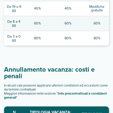
Da 19 a 9
Modifiche
40%
40%
gg
gratuite
Da 8 a 4
60%
60%
60%
gg
Da 3 a 0
80%
80%
80%
gg
Annullamento vacanza: costi e
penali
In alcuni casi possono applicarsi ulteriori condizioni ed eccezioni come
da termini contrattuali
Maggiori informazioni nella sezione "
Info precontrattuali e condizioni
generali
"
N.
TIPOLOGIA VACANZA: