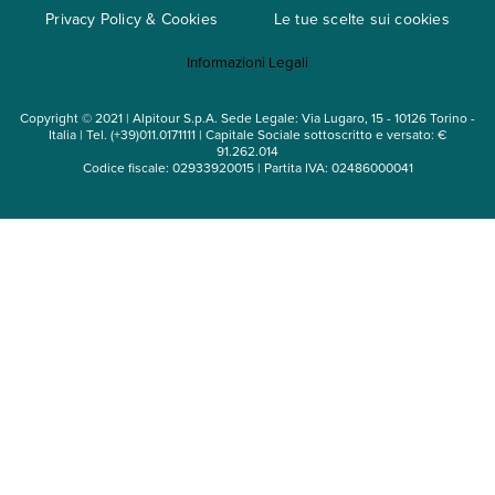
Privacy Policy & Cookies
Le tue scelte sui cookies
Mappa del sito
Informazioni Legali
Noleggio auto
Copyright © 2021 | Alpitour S.p.A. Sede Legale: Via Lugaro, 15 - 10126 Torino -
Italia | Tel. (+39)011.0171111 | Capitale Sociale sottoscritto e versato: €
91.262.014
Codice fiscale: 02933920015 | Partita IVA: 02486000041