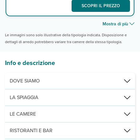
SCOPRI IL PREZZO
Mostra di più
Le immagini sono solo illustrative della tipologia indicata. Disposizione e
dettagli di arredo potrebbero variare tra camere della stessa tipologia.
Info e descrizione
DOVE SIAMO
atollo di Ari, sull’Isola di Dhigurah, a 20m dalla spiaggia, 200 dal
LA SPIAGGIA
di fine sabbia bianca a 20 m (Bikini Beach), con teli mare a dispos
LE CAMERE
20 camere divise in diversi edifici, su max 2 piani. Le standard No
RISTORANTI E BAR