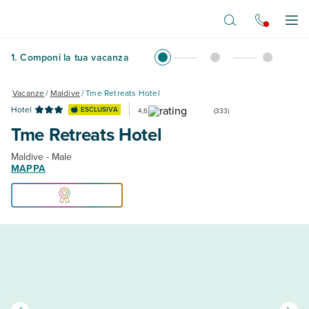
Vai al contenuto principale
Apr
1
.
Componi la tua vacanza
Vacanze
/
Maldive
/
Tme Retreats Hotel
Hotel
ESCLUSIVA
4,6
(
333
)
Tme Retreats Hotel
Maldive - Male
MAPPA