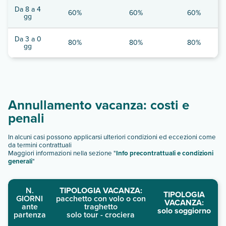
Da 8 a 4
60%
60%
60%
gg
Da 3 a 0
80%
80%
80%
gg
Annullamento vacanza: costi e
penali
In alcuni casi possono applicarsi ulteriori condizioni ed eccezioni come
da termini contrattuali
Maggiori informazioni nella sezione "
Info precontrattuali e condizioni
generali
"
N.
TIPOLOGIA VACANZA:
TIPOLOGIA
GIORNI
pacchetto con volo o con
VACANZA:
ante
traghetto
solo soggiorno
partenza
solo tour - crociera