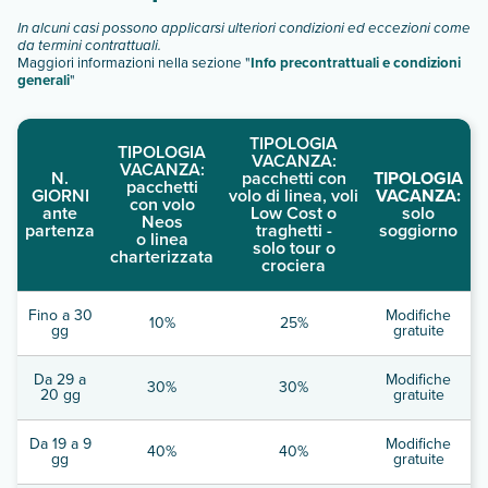
In alcuni casi possono applicarsi ulteriori condizioni ed eccezioni come
da termini contrattuali.
Maggiori informazioni nella sezione "
Info precontrattuali e condizioni
generali
"
TIPOLOGIA
TIPOLOGIA
VACANZA:
VACANZA:
N.
pacchetti con
TIPOLOGIA
pacchetti
GIORNI
volo di linea, voli
VACANZA:
con volo
ante
Low Cost o
solo
Neos
partenza
traghetti -
soggiorno
o linea
solo tour o
charterizzata
crociera
Fino a 30
Modifiche
10%
25%
gg
gratuite
Da 29 a
Modifiche
30%
30%
20 gg
gratuite
Da 19 a 9
Modifiche
40%
40%
gg
gratuite