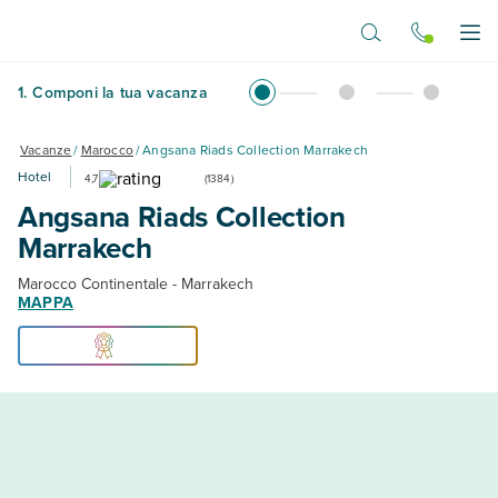
Vai al contenuto principale
Apr
1
.
Componi la tua vacanza
Vacanze
/
Marocco
/
Angsana Riads Collection Marrakech
Hotel
4,7
(
1384
)
Angsana Riads Collection
Marrakech
Marocco Continentale - Marrakech
MAPPA