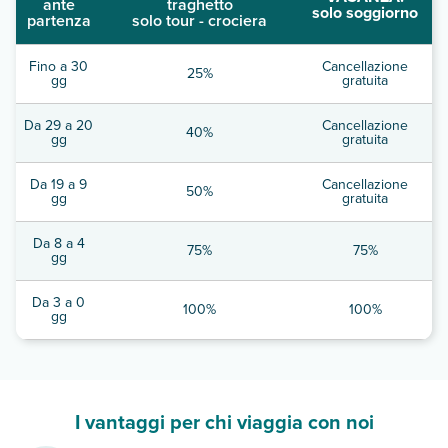
ante
traghetto
solo soggiorno
partenza
solo tour - crociera
Fino a 30
Cancellazione
25%
gg
gratuita
Da 29 a 20
Cancellazione
40%
gg
gratuita
Da 19 a 9
Cancellazione
50%
gg
gratuita
Da 8 a 4
75%
75%
gg
Da 3 a 0
100%
100%
gg
I vantaggi per chi viaggia con noi