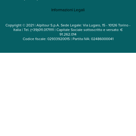
Mappa del sito
Informazioni Legali
Noleggio auto
Copyright © 2021 | Alpitour S.p.A. Sede Legale: Via Lugaro, 15 - 10126 Torino -
Italia | Tel. (+39)011.0171111 | Capitale Sociale sottoscritto e versato: €
91.262.014
Codice fiscale: 02933920015 | Partita IVA: 02486000041