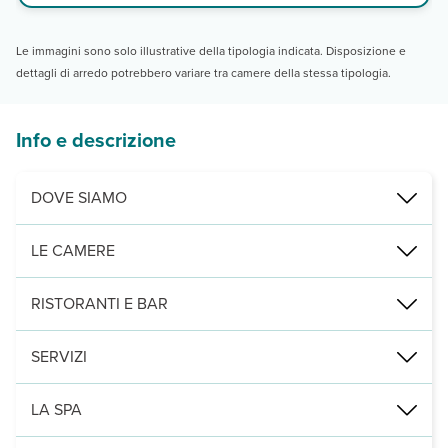
Le immagini sono solo illustrative della tipologia indicata. Disposizione e
dettagli di arredo potrebbero variare tra camere della stessa tipologia.
Info e descrizione
DOVE SIAMO
Marrakech, nell’antico e rinomato centro città della Medina, 850 m
LE CAMERE
43 camere distribuite in edifici da 2 piani all’interno dei 6 riads 
RISTORANTI E BAR
1 ristorante à la carte in comune fra tutti i riads, con specialità
SERVIZI
4 piscine, attrezzate con lettini, ombrelloni e teli mare a dispos
LA SPA