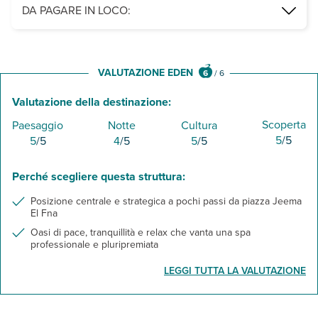
il complesso ospita la pluripremiata Angsana Spa, che fonde i tradi
DA PAGARE IN LOCO:
Leggi Tutto
Infrastructure Tax da regolare in loco in hotel.
VALUTAZIONE EDEN
6
/
6
Valutazione della destinazione:
Scoperta
Paesaggio
Notte
Cultura
5
/5
5
/5
4
/5
5
/5
Perché scegliere questa struttura:
Posizione centrale e strategica a pochi passi da piazza Jeema
El Fna
Oasi di pace, tranquillità e relax che vanta una spa
professionale e pluripremiata
LEGGI TUTTA LA VALUTAZIONE