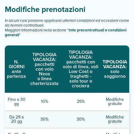
Scopri tutti i dettagli nel paragrafo dedicato "
Info e
Modifiche prenotazioni
descrizione
".
In alcuni casi possono applicarsi ulteriori condizioni ed eccezioni come
da termini contrattuali.
Maggiori informazioni nella sezione "
Info precontrattuali e condizioni
generali
"
TIPOLOGIA
TIPOLOGIA
VACANZA:
VACANZA:
N.
pacchetti con
TIPOLOGIA
pacchetti
GIORNI
volo di linea, voli
VACANZA:
con volo
ante
Low Cost o
solo
Neos
partenza
traghetti -
soggiorno
o linea
solo tour o
charterizzata
crociera
Fino a 30
Modifiche
10%
25%
gg
gratuite
Da 29 a
Modifiche
30%
30%
20 gg
gratuite