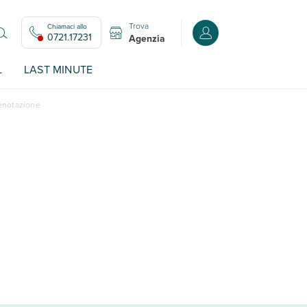
Trova
Chiamaci allo
Accedi o registrati all
0721.17231
Agenzia
L
LAST MINUTE
renotazione