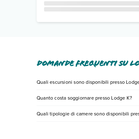
Domande frequenti su L
Quali escursioni sono disponibili presso Lodg
Tante sono le escursioni che potrai vivere sogg
Quanto costa soggiornare presso Lodge K?
prenotando un appuntamento
.
I prezzi di Lodge K possono variare in base a vari
Quali tipologie di camere sono disponibili pr
partire.
Lodge K dispone di diverse tipologie di camere:
Scopri tutti i dettagli nel paragrafo dedicato "
Inf