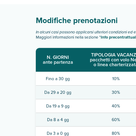
Modifiche prenotazioni
In alcuni casi possono applicarsi ulteriori condizioni ed 
Maggiori informazioni nella sezione "
Info precontrattual
TIPOLOGIA VACANZ
N. GIORNI
pacchetti con volo N
ante partenza
o linea charterizzat
Fino a 30 gg
10%
Da 29 a 20 gg
30%
Da 19 a 9 gg
40%
Da 8 a 4 gg
60%
Da 3 a 0 gg
80%