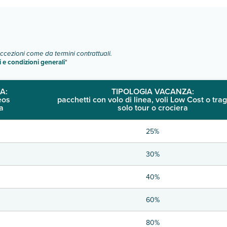
eccezioni come da termini contrattuali.
i e condizioni generali
"
A:
TIPOLOGIA VACANZA:
eos
pacchetti con volo di linea, voli Low Cost o trag
a
solo tour o crociera
25%
30%
40%
60%
80%