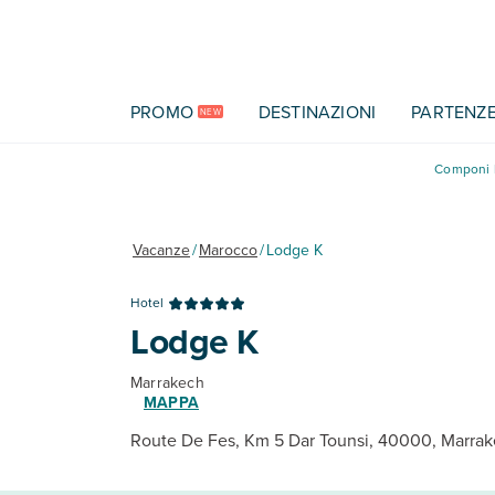
Vai al contenuto principale
PROMO
DESTINAZIONI
PARTENZ
NEW
Componi l
Vacanze
/
Marocco
/
Lodge K
Hotel
Lodge K
Marrakech
MAPPA
Route De Fes, Km 5 Dar Tounsi, 40000, Marra