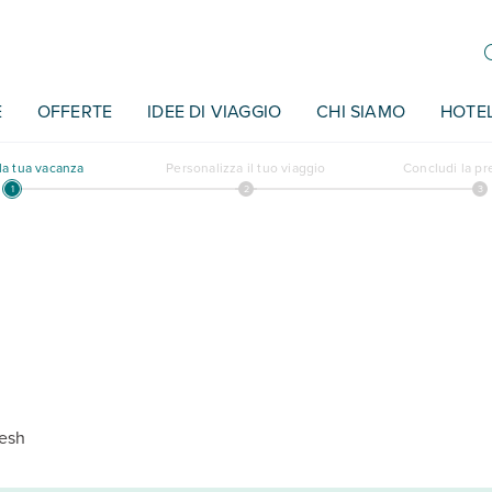
E
OFFERTE
IDEE DI VIAGGIO
CHI SIAMO
HOTE
a tua vacanza
Personalizza il tuo viaggio
Concludi la p
kesh