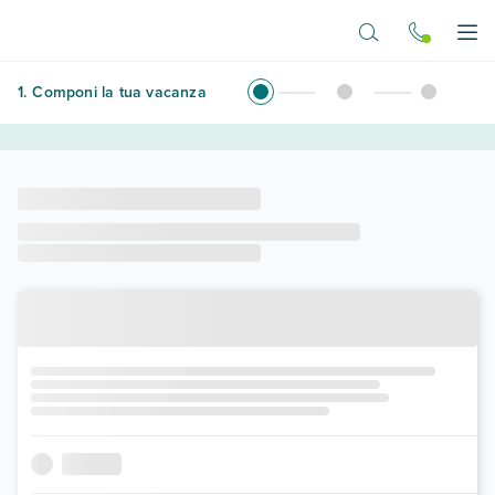
Vai al contenuto principale
Apr
1
.
Componi la tua vacanza