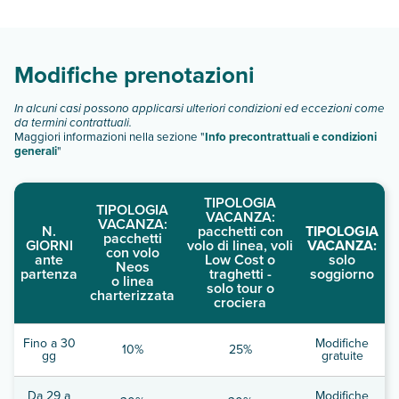
Scopri tutti i dettagli nel paragrafo dedicato "
Info e
descrizione
".
Modifiche prenotazioni
In alcuni casi possono applicarsi ulteriori condizioni ed eccezioni come
da termini contrattuali.
Maggiori informazioni nella sezione "
Info precontrattuali e condizioni
generali
"
TIPOLOGIA
TIPOLOGIA
VACANZA:
VACANZA:
N.
pacchetti con
TIPOLOGIA
pacchetti
GIORNI
volo di linea, voli
VACANZA:
con volo
ante
Low Cost o
solo
Neos
partenza
traghetti -
soggiorno
o linea
solo tour o
charterizzata
crociera
Fino a 30
Modifiche
10%
25%
gg
gratuite
Da 29 a
Modifiche