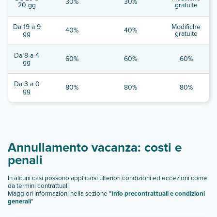
30%
30%
20 gg
gratuite
Da 19 a 9
Modifiche
40%
40%
gg
gratuite
Da 8 a 4
60%
60%
60%
gg
Da 3 a 0
80%
80%
80%
gg
Annullamento vacanza: costi e
penali
In alcuni casi possono applicarsi ulteriori condizioni ed eccezioni come
da termini contrattuali
Maggiori informazioni nella sezione "
Info precontrattuali e condizioni
generali
"