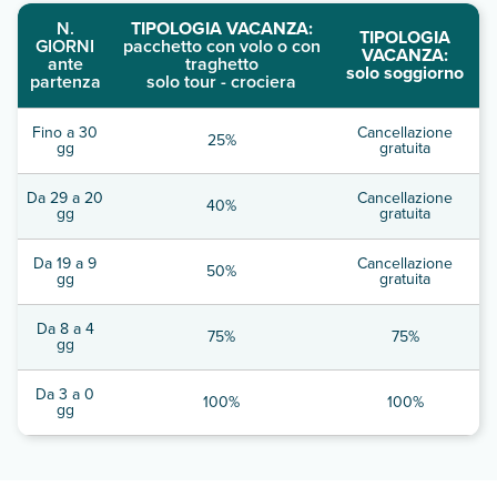
N.
TIPOLOGIA VACANZA:
TIPOLOGIA
GIORNI
pacchetto con volo o con
VACANZA:
ante
traghetto
solo soggiorno
partenza
solo tour - crociera
Fino a 30
Cancellazione
25%
gg
gratuita
Da 29 a 20
Cancellazione
40%
gg
gratuita
Da 19 a 9
Cancellazione
50%
gg
gratuita
Da 8 a 4
75%
75%
gg
Da 3 a 0
100%
100%
gg