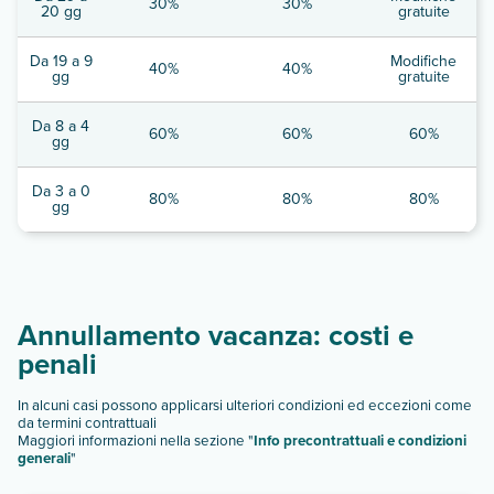
30%
30%
20 gg
gratuite
Da 19 a 9
Modifiche
40%
40%
gg
gratuite
Da 8 a 4
60%
60%
60%
gg
Da 3 a 0
80%
80%
80%
gg
Annullamento vacanza: costi e
penali
In alcuni casi possono applicarsi ulteriori condizioni ed eccezioni come
da termini contrattuali
Maggiori informazioni nella sezione "
Info precontrattuali e condizioni
generali
"