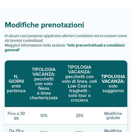
Scopri tutti i dettagli nel paragrafo dedicato "
Info e
descrizione
".
Modifiche prenotazioni
In alcuni casi possono applicarsi ulteriori condizioni ed eccezioni come
da termini contrattuali.
Maggiori informazioni nella sezione "
Info precontrattuali e condizioni
generali
"
TIPOLOGIA
TIPOLOGIA
VACANZA:
VACANZA:
N.
pacchetti con
TIPOLOGIA
pacchetti
GIORNI
volo di linea, voli
VACANZA:
con volo
ante
Low Cost o
solo
Neos
partenza
traghetti -
soggiorno
o linea
solo tour o
charterizzata
crociera
Fino a 30
Modifiche
10%
25%
gg
gratuite
Da 29 a
Modifiche