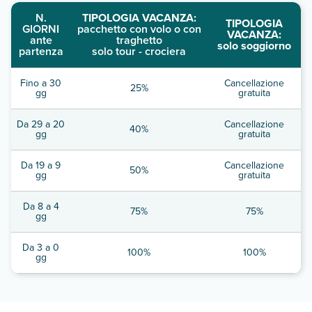
N.
TIPOLOGIA VACANZA:
TIPOLOGIA
GIORNI
pacchetto con volo o con
VACANZA:
ante
traghetto
solo soggiorno
partenza
solo tour - crociera
Fino a 30
Cancellazione
25%
gg
gratuita
Da 29 a 20
Cancellazione
40%
gg
gratuita
Da 19 a 9
Cancellazione
50%
gg
gratuita
Da 8 a 4
75%
75%
gg
Da 3 a 0
100%
100%
gg