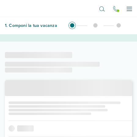
Vai al contenuto principale
Apr
1
.
Componi la tua vacanza