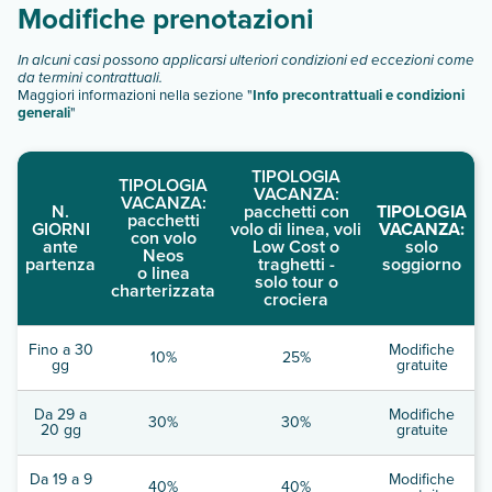
Modifiche prenotazioni
In alcuni casi possono applicarsi ulteriori condizioni ed eccezioni come
da termini contrattuali.
Maggiori informazioni nella sezione "
Info precontrattuali e condizioni
generali
"
TIPOLOGIA
TIPOLOGIA
VACANZA:
VACANZA:
N.
pacchetti con
TIPOLOGIA
pacchetti
GIORNI
volo di linea, voli
VACANZA:
con volo
ante
Low Cost o
solo
Neos
partenza
traghetti -
soggiorno
o linea
solo tour o
charterizzata
crociera
Fino a 30
Modifiche
10%
25%
gg
gratuite
Da 29 a
Modifiche
30%
30%
20 gg
gratuite
Da 19 a 9
Modifiche
40%
40%