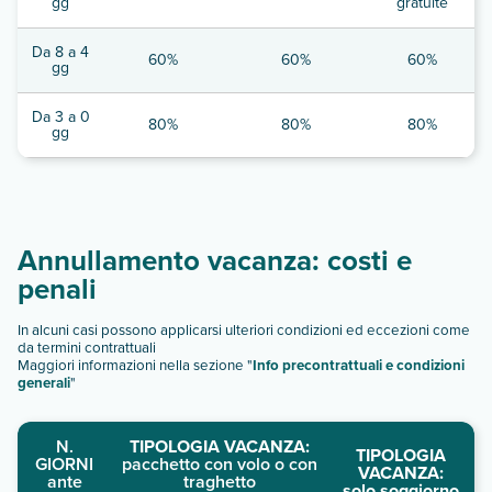
gg
gratuite
Da 8 a 4
60%
60%
60%
gg
Da 3 a 0
80%
80%
80%
gg
Annullamento vacanza: costi e
penali
In alcuni casi possono applicarsi ulteriori condizioni ed eccezioni come
da termini contrattuali
Maggiori informazioni nella sezione "
Info precontrattuali e condizioni
generali
"
N.
TIPOLOGIA VACANZA:
TIPOLOGIA
GIORNI
pacchetto con volo o con
VACANZA:
ante
traghetto
solo soggiorno