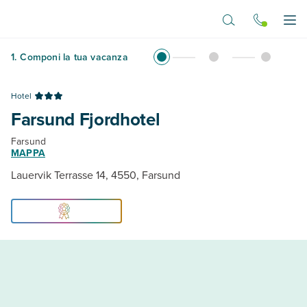
Vai al contenuto principale
Apr
1
.
Componi la tua vacanza
Hotel
Farsund Fjordhotel
Farsund
MAPPA
Lauervik Terrasse 14, 4550, Farsund