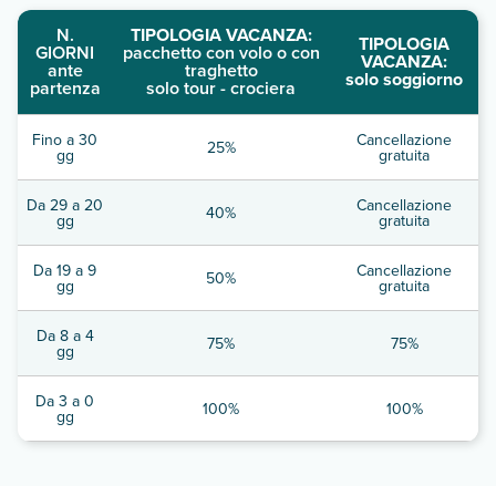
N.
TIPOLOGIA VACANZA:
TIPOLOGIA
GIORNI
pacchetto con volo o con
VACANZA:
ante
traghetto
solo soggiorno
partenza
solo tour - crociera
Fino a 30
Cancellazione
25%
gg
gratuita
Da 29 a 20
Cancellazione
40%
gg
gratuita
Da 19 a 9
Cancellazione
50%
gg
gratuita
Da 8 a 4
75%
75%
gg
Da 3 a 0
100%
100%
gg