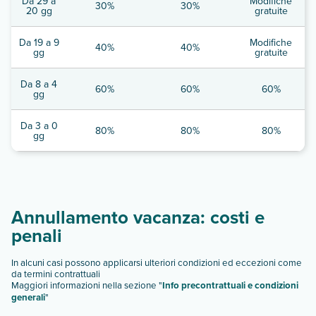
Da 29 a
Modifiche
30%
30%
20 gg
gratuite
Da 19 a 9
Modifiche
40%
40%
gg
gratuite
Da 8 a 4
60%
60%
60%
gg
Da 3 a 0
80%
80%
80%
gg
Annullamento vacanza: costi e
penali
In alcuni casi possono applicarsi ulteriori condizioni ed eccezioni come
da termini contrattuali
Maggiori informazioni nella sezione "
Info precontrattuali e condizioni
generali
"