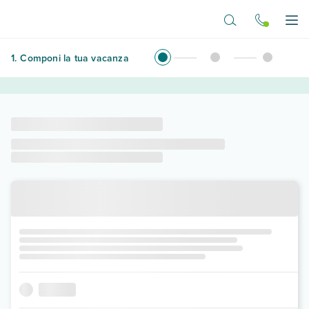
Vai al contenuto principale
Apr
1
.
Componi la tua vacanza