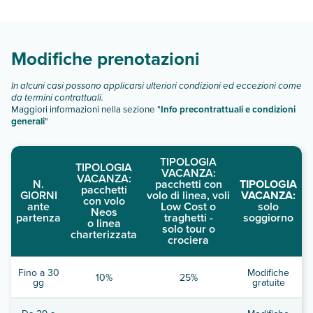
Scopri tutti i dettagli nel paragrafo dedicato "
Info e
descrizione
".
Modifiche prenotazioni
In alcuni casi possono applicarsi ulteriori condizioni ed eccezioni come
da termini contrattuali.
Maggiori informazioni nella sezione "
Info precontrattuali e condizioni
generali
"
TIPOLOGIA
TIPOLOGIA
VACANZA:
VACANZA:
N.
pacchetti con
TIPOLOGIA
pacchetti
GIORNI
volo di linea, voli
VACANZA:
con volo
ante
Low Cost o
solo
Neos
partenza
traghetti -
soggiorno
o linea
solo tour o
charterizzata
crociera
Fino a 30
Modifiche
10%
25%
gg
gratuite