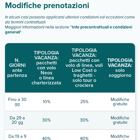
Modifiche prenotazioni
In alcuni casi possono applicarsi ulteriori condizioni ed eccezioni come
da termini contrattuali.
Maggiori informazioni nella sezione "
Info precontrattuali e condizioni
generali
"
TIPOLOGIA
TIPOLOGIA
VACANZA:
VACANZA:
N.
pacchetti con
TIPOLOGIA
pacchetti
GIORNI
volo di linea, voli
VACANZA:
con volo
ante
Low Cost o
solo
Neos
partenza
traghetti -
soggiorno
o linea
solo tour o
charterizzata
crociera
Fino a 30
Modifiche
10%
25%
gg
gratuite
Da 29 a
Modifiche
30%
30%
20 gg
gratuite
Da 19 a 9
Modifiche
40%
40%