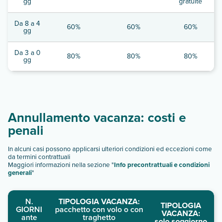
gg
gratuite
Da 8 a 4
60%
60%
60%
gg
Da 3 a 0
80%
80%
80%
gg
Annullamento vacanza: costi e
penali
In alcuni casi possono applicarsi ulteriori condizioni ed eccezioni come
da termini contrattuali
Maggiori informazioni nella sezione "
Info precontrattuali e condizioni
generali
"
N.
TIPOLOGIA VACANZA:
TIPOLOGIA
GIORNI
pacchetto con volo o con
VACANZA:
ante
traghetto
solo soggiorno