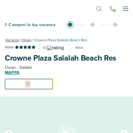
Vai al contenuto principale
Apr
1
.
Componi la tua vacanza
Vacanze
/
Oman
/
Crowne Plaza Salalah Beach Res
Hotel
4,3
(
1533
)
Crowne Plaza Salalah Beach Res
Oman - Salalah
MAPPA