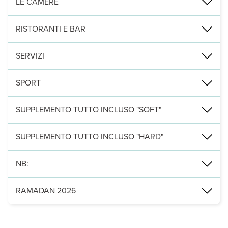
LE CAMERE
154 camere (32m², max 2+2), con servizi privati, asciugacapelli, ar
RISTORANTI E BAR
3 ristoranti di cui uno principale Al Barouk a buffet e, a pagamen
SERVIZI
3 piscine esterne, di cui una per bambini, con ombrelloni, lettini
SPORT
sala fitness, campo da tennis, ping pong, beach volley. A pagamen
SUPPLEMENTO TUTTO INCLUSO "SOFT"
- colazione, pranzo e cena a buffet al ristorante principale
SUPPLEMENTO TUTTO INCLUSO "HARD"
- consumo illimitato al bicchiere di acqua e bevande analcoliche loc
- consumo illimitato al bicchiere anche di bevande alcoliche, vino e 
NB:
Si ricorda che in caso di arrivo in destinazione prima dell'orario pr
RAMADAN 2026
Il periodo del Ramadam 2026 intercorrerà tra il 18 Febbraio 2026 
Nello specifico del Crowne Plaza Salalah informiamo che in questo