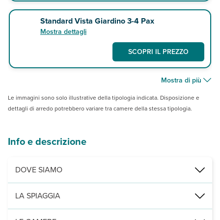
Standard Vista Giardino 3-4 Pax
Mostra dettagli
SCOPRI IL PREZZO
Mostra di più
Le immagini sono solo illustrative della tipologia indicata. Disposizione e
dettagli di arredo potrebbero variare tra camere della stessa tipologia.
Info e descrizione
DOVE SIAMO
Salalah, direttamente sulla spiaggia, a 2,5 km dalle rovine di Al 
LA SPIAGGIA
di fine sabbia bianca, lentamente digradante, con ombrelloni, lettin