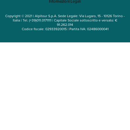
Informazioni Legali
Noleggio auto
Copyright © 2021 | Alpitour S.p.A. Sede Legale: Via Lugaro, 15 - 10126 Torino -
Italia | Tel. (+39)011.0171111 | Capitale Sociale sottoscritto e versato: €
91.262.014
Codice fiscale: 02933920015 | Partita IVA: 02486000041