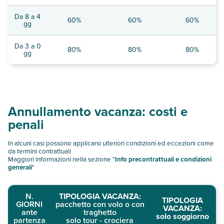
Da 8 a 4
60%
60%
60%
gg
Da 3 a 0
80%
80%
80%
gg
Annullamento vacanza: costi e
penali
In alcuni casi possono applicarsi ulteriori condizioni ed eccezioni come
da termini contrattuali
Maggiori informazioni nella sezione "
Info precontrattuali e condizioni
generali
"
N.
TIPOLOGIA VACANZA:
TIPOLOGIA
GIORNI
pacchetto con volo o con
VACANZA:
ante
traghetto
solo soggiorno
partenza
solo tour - crociera