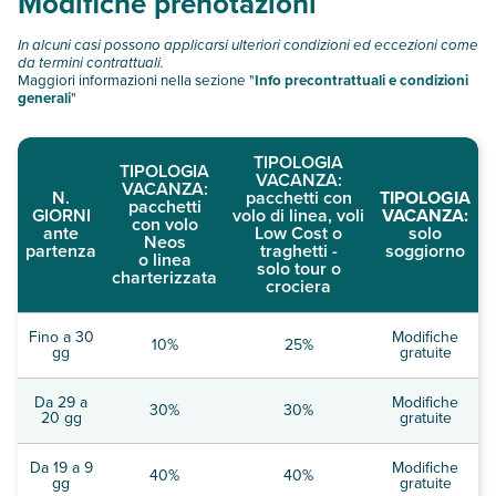
Modifiche prenotazioni
In alcuni casi possono applicarsi ulteriori condizioni ed eccezioni come
da termini contrattuali.
Maggiori informazioni nella sezione "
Info precontrattuali e condizioni
generali
"
TIPOLOGIA
TIPOLOGIA
VACANZA:
VACANZA:
N.
pacchetti con
TIPOLOGIA
pacchetti
GIORNI
volo di linea, voli
VACANZA:
con volo
ante
Low Cost o
solo
Neos
partenza
traghetti -
soggiorno
o linea
solo tour o
charterizzata
crociera
Fino a 30
Modifiche
10%
25%
gg
gratuite
Da 29 a
Modifiche
30%
30%
20 gg
gratuite
Da 19 a 9
Modifiche
40%
40%
gg
gratuite