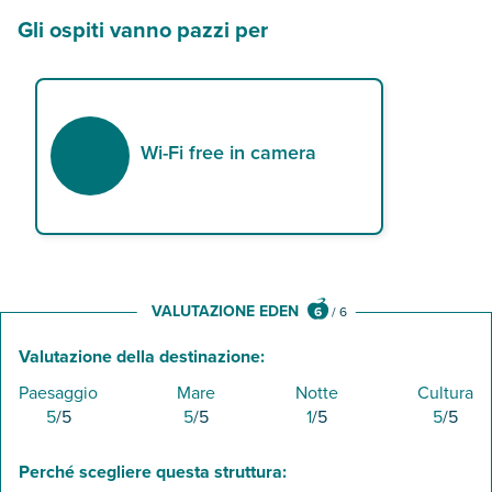
Altri servizi potrebbero subire delle variazioni come riportato nel
Gli ospiti vanno pazzi per
Wi-Fi free in camera
VALUTAZIONE EDEN
6
/
6
Valutazione della destinazione:
Paesaggio
Mare
Notte
Cultura
5
/5
5
/5
1
/5
5
/5
Perché scegliere questa struttura: