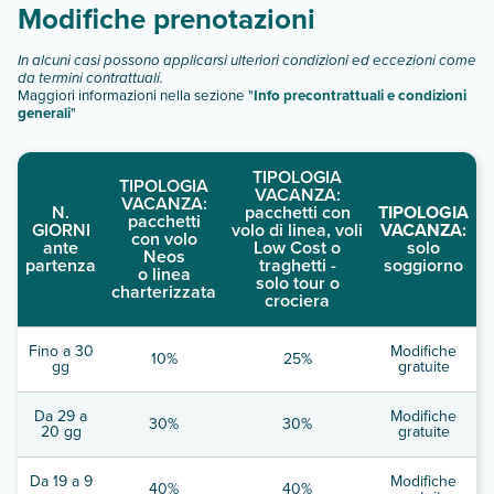
Modifiche prenotazioni
In alcuni casi possono applicarsi ulteriori condizioni ed eccezioni come
da termini contrattuali.
Maggiori informazioni nella sezione "
Info precontrattuali e condizioni
generali
"
TIPOLOGIA
TIPOLOGIA
VACANZA:
VACANZA:
N.
pacchetti con
TIPOLOGIA
pacchetti
GIORNI
volo di linea, voli
VACANZA:
con volo
ante
Low Cost o
solo
Neos
partenza
traghetti -
soggiorno
o linea
solo tour o
charterizzata
crociera
Fino a 30
Modifiche
10%
25%
gg
gratuite
Da 29 a
Modifiche
30%
30%
20 gg
gratuite
Da 19 a 9
Modifiche
40%
40%