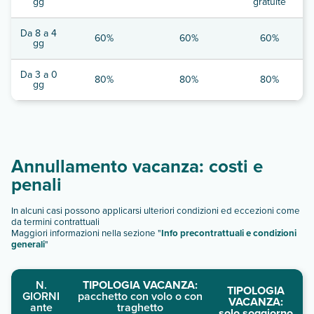
gg
gratuite
Da 8 a 4
60%
60%
60%
gg
Da 3 a 0
80%
80%
80%
gg
Annullamento vacanza: costi e
penali
In alcuni casi possono applicarsi ulteriori condizioni ed eccezioni come
da termini contrattuali
Maggiori informazioni nella sezione "
Info precontrattuali e condizioni
generali
"
N.
TIPOLOGIA VACANZA:
TIPOLOGIA
GIORNI
pacchetto con volo o con
VACANZA:
ante
traghetto
solo soggiorno