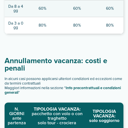
Da 8 a 4
60%
60%
60%
gg
Da 3 a 0
80%
80%
80%
gg
Annullamento vacanza: costi e
penali
In alcuni casi possono applicarsi ulteriori condizioni ed eccezioni come
da termini contrattuali
Maggiori informazioni nella sezione "
Info precontrattuali e condizioni
generali
"
N.
TIPOLOGIA VACANZA:
TIPOLOGIA
GIORNI
pacchetto con volo o con
VACANZA:
ante
traghetto
solo soggiorno
partenza
solo tour - crociera