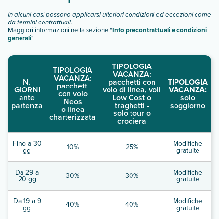
In alcuni casi possono applicarsi ulteriori condizioni ed eccezioni come
da termini contrattuali.
Maggiori informazioni nella sezione "
Info precontrattuali e condizioni
generali
"
TIPOLOGIA
TIPOLOGIA
VACANZA:
VACANZA:
N.
pacchetti con
TIPOLOGIA
pacchetti
GIORNI
volo di linea, voli
VACANZA:
con volo
ante
Low Cost o
solo
Neos
partenza
traghetti -
soggiorno
o linea
solo tour o
charterizzata
crociera
Fino a 30
Modifiche
10%
25%
gg
gratuite
Da 29 a
Modifiche
30%
30%
20 gg
gratuite
Da 19 a 9
Modifiche
40%
40%
gg
gratuite