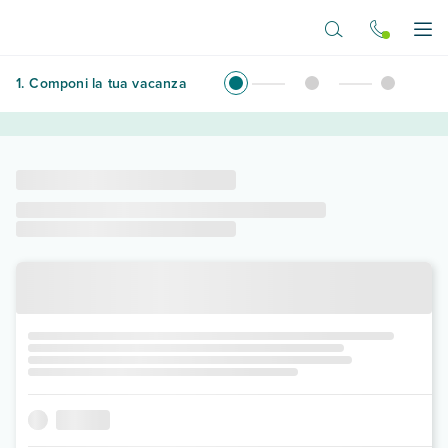
Vai al contenuto principale
Apr
1
.
Componi la tua vacanza