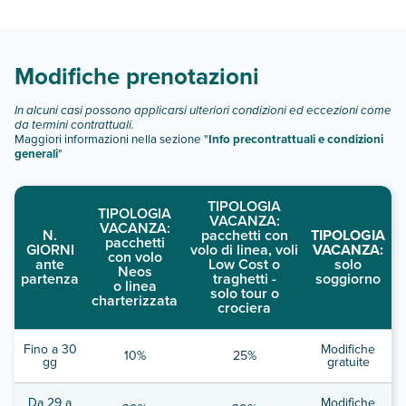
Scopri tutti i dettagli nel paragrafo dedicato "
Info e
descrizione
".
Modifiche prenotazioni
In alcuni casi possono applicarsi ulteriori condizioni ed eccezioni come
da termini contrattuali.
Maggiori informazioni nella sezione "
Info precontrattuali e condizioni
generali
"
TIPOLOGIA
TIPOLOGIA
VACANZA:
VACANZA:
N.
pacchetti con
TIPOLOGIA
pacchetti
GIORNI
volo di linea, voli
VACANZA:
con volo
ante
Low Cost o
solo
Neos
partenza
traghetti -
soggiorno
o linea
solo tour o
charterizzata
crociera
Fino a 30
Modifiche
10%
25%
gg
gratuite
Da 29 a
Modifiche