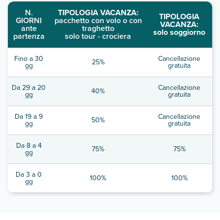
N.
TIPOLOGIA VACANZA:
TIPOLOGIA
GIORNI
pacchetto con volo o con
VACANZA:
ante
traghetto
solo soggiorno
partenza
solo tour - crociera
Fino a 30
Cancellazione
25%
gg
gratuita
Da 29 a 20
Cancellazione
40%
gg
gratuita
Da 19 a 9
Cancellazione
50%
gg
gratuita
Da 8 a 4
75%
75%
gg
Da 3 a 0
100%
100%
gg