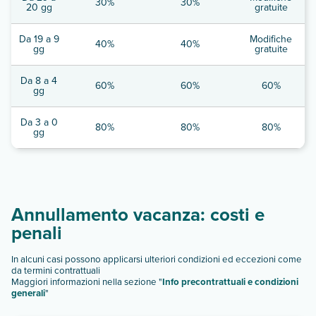
30%
30%
20 gg
gratuite
Da 19 a 9
Modifiche
40%
40%
gg
gratuite
Da 8 a 4
60%
60%
60%
gg
Da 3 a 0
80%
80%
80%
gg
Annullamento vacanza: costi e
penali
In alcuni casi possono applicarsi ulteriori condizioni ed eccezioni come
da termini contrattuali
Maggiori informazioni nella sezione "
Info precontrattuali e condizioni
generali
"