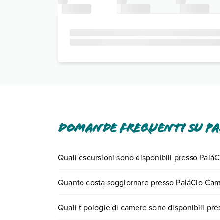
Domande frequenti su Pa
Quali escursioni sono disponibili presso Pal
Tante sono le escursioni che potrai vivere sogg
Quanto costa soggiornare presso PaláCio Cam
center chiamando il numero 0721.17231 o
preno
I prezzi di PaláCio CamõEs - Lisbon Serviced Apart
Quali tipologie di camere sono disponibili p
motore di ricerca e scegli quando partire.