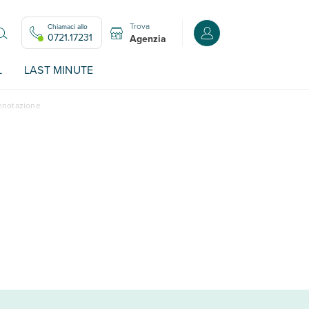
Trova
Chiamaci allo
Accedi o registrati all
0721.17231
Agenzia
L
LAST MINUTE
renotazione