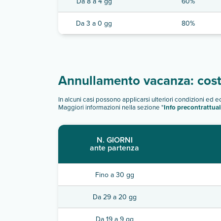
Da 8 a 4 gg
60%
Da 3 a 0 gg
80%
Annullamento vacanza: costi
In alcuni casi possono applicarsi ulteriori condizioni ed 
Maggiori informazioni nella sezione "
Info precontrattual
N. GIORNI
ante partenza
Fino a 30 gg
Da 29 a 20 gg
Da 19 a 9 gg