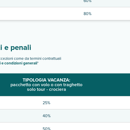
60%
80%
 e penali
eccezioni come da termini contrattuali
i e condizioni generali
"
TIPOLOGIA VACANZA:
pacchetto con volo o con traghetto
solo tour - crociera
25%
40%
50%