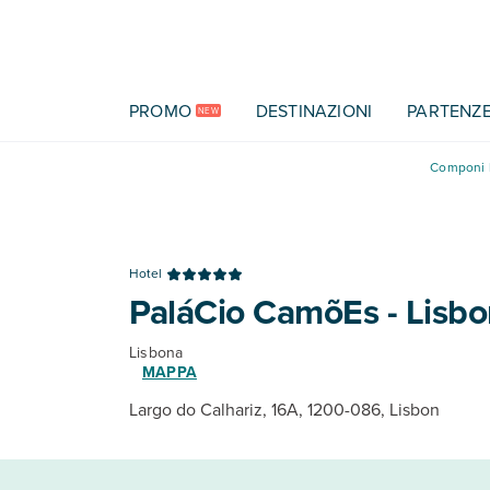
Vai al contenuto principale
PROMO
DESTINAZIONI
PARTENZ
NEW
Componi l
Hotel
PaláCio CamõEs - Lisb
Lisbona
MAPPA
Largo do Calhariz, 16A, 1200-086, Lisbon