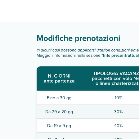
PaláCio CamõEs - Lisbon Serviced Apartments di
Scopri tutti i dettagli nel paragrafo dedicato "
Inf
Modifiche prenotazioni
In alcuni casi possono applicarsi ulteriori condizioni ed 
Maggiori informazioni nella sezione "
Info precontrattual
TIPOLOGIA VACANZ
N. GIORNI
pacchetti con volo N
ante partenza
o linea charterizzat
Fino a 30 gg
10%
Da 29 a 20 gg
30%
Da 19 a 9 gg
40%