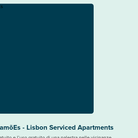
CamõEs - Lisbon Serviced Apartments
atuito e l’uso gratuito di una palestra nelle vicinanze.