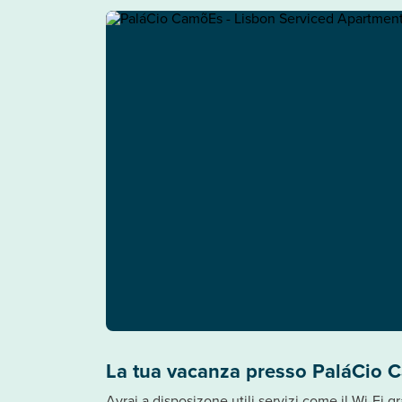
La tua vacanza presso PaláCio 
Avrai a disposizone utili servizi come il Wi-Fi gr