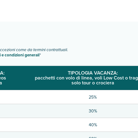
spone di diverse tipologie di camere:
o e descrizione
".
eccezioni come da termini contrattuali.
i e condizioni generali
"
A:
TIPOLOGIA VACANZA:
eos
pacchetti con volo di linea, voli Low Cost o trag
a
solo tour o crociera
25%
30%
40%