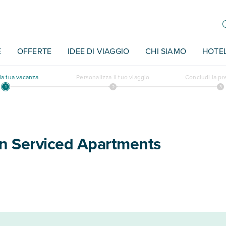
E
OFFERTE
IDEE DI VIAGGIO
CHI SIAMO
HOTE
a tua vacanza
Personalizza il tuo viaggio
Concludi la p
on Serviced Apartments