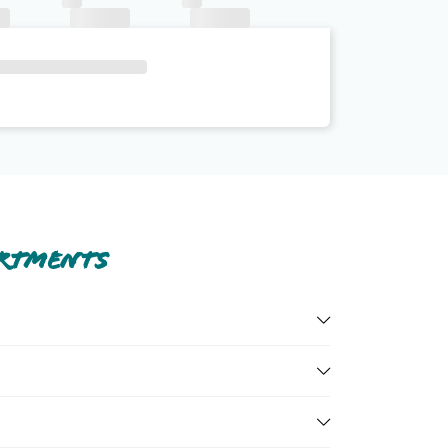
artments
e tutte nella
sezione dedicata
o contatta il call
ll'hotel, ecc). Per consultare i prezzi, compila il