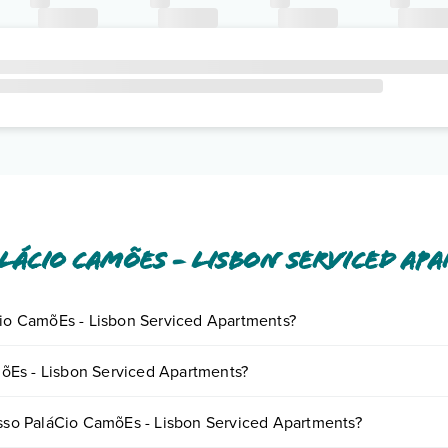
láCio CamõEs - Lisbon Serviced Ap
áCio CamõEs - Lisbon Serviced Apartments?
iornando presso PaláCio CamõEs - Lisbon Serviced Apartments. Scopril
õEs - Lisbon Serviced Apartments?
tando un appuntamento
.
ments possono variare in base a vari fattori (per es. date, condizioni de
resso PaláCio CamõEs - Lisbon Serviced Apartments?