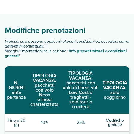
Sant Jordi Hostels Lisbon dispone di diverse tipologie di
camere:
Scopri tutti i dettagli nel paragrafo dedicato "
Info e
descrizione
".
Modifiche prenotazioni
In alcuni casi possono applicarsi ulteriori condizioni ed eccezioni come
da termini contrattuali.
Maggiori informazioni nella sezione "
Info precontrattuali e condizioni
generali
"
TIPOLOGIA
TIPOLOGIA
VACANZA:
VACANZA:
N.
pacchetti con
TIPOLOGIA
pacchetti
GIORNI
volo di linea, voli
VACANZA:
con volo
ante
Low Cost o
solo
Neos
partenza
traghetti -
soggiorno
o linea
solo tour o
charterizzata
crociera
Fino a 30
Modifiche
10%
25%
gg
gratuite