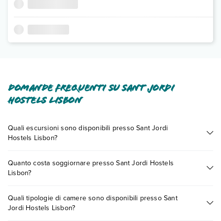
Domande frequenti su Sant Jordi
Hostels Lisbon
Quali escursioni sono disponibili presso Sant Jordi
Hostels Lisbon?
Tante sono le escursioni che potrai vivere soggiornando
Quanto costa soggiornare presso Sant Jordi Hostels
presso Sant Jordi Hostels Lisbon. Scoprile tutte nella
sezione
Lisbon?
dedicata
o contatta il call center chiamando il numero
0721.17231 o
prenotando un appuntamento
.
I prezzi di Sant Jordi Hostels Lisbon possono variare in base a
Quali tipologie di camere sono disponibili presso Sant
vari fattori (per es. date, condizioni dell'hotel, ecc). Per
Jordi Hostels Lisbon?
consultare i prezzi, compila il motore di ricerca e scegli
quando partire.