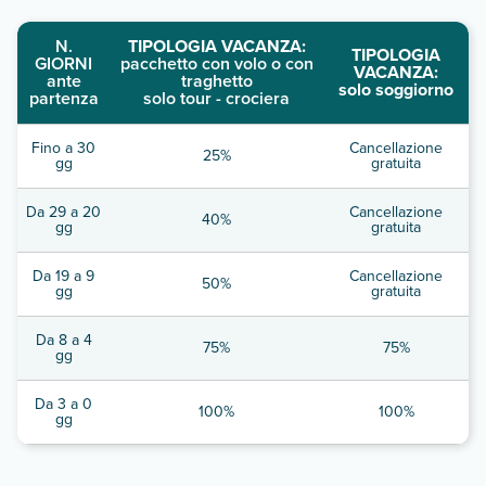
N.
TIPOLOGIA VACANZA:
TIPOLOGIA
GIORNI
pacchetto con volo o con
VACANZA:
ante
traghetto
solo soggiorno
partenza
solo tour - crociera
Fino a 30
Cancellazione
25%
gg
gratuita
Da 29 a 20
Cancellazione
40%
gg
gratuita
Da 19 a 9
Cancellazione
50%
gg
gratuita
Da 8 a 4
75%
75%
gg
Da 3 a 0
100%
100%
gg