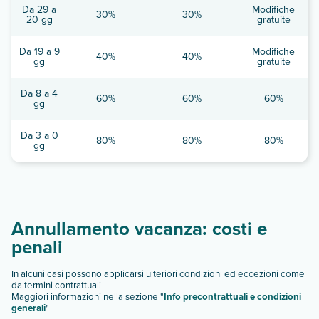
Da 29 a
Modifiche
30%
30%
20 gg
gratuite
Da 19 a 9
Modifiche
40%
40%
gg
gratuite
Da 8 a 4
60%
60%
60%
gg
Da 3 a 0
80%
80%
80%
gg
Annullamento vacanza: costi e
penali
In alcuni casi possono applicarsi ulteriori condizioni ed eccezioni come
da termini contrattuali
Maggiori informazioni nella sezione "
Info precontrattuali e condizioni
generali
"