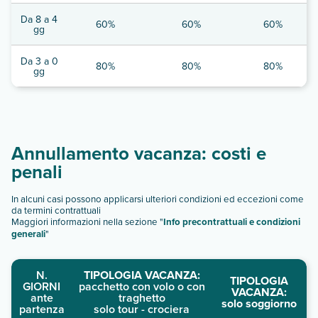
Da 8 a 4
60%
60%
60%
gg
Da 3 a 0
80%
80%
80%
gg
Annullamento vacanza: costi e
penali
In alcuni casi possono applicarsi ulteriori condizioni ed eccezioni come
da termini contrattuali
Maggiori informazioni nella sezione "
Info precontrattuali e condizioni
generali
"
N.
TIPOLOGIA VACANZA:
TIPOLOGIA
GIORNI
pacchetto con volo o con
VACANZA:
ante
traghetto
solo soggiorno
partenza
solo tour - crociera