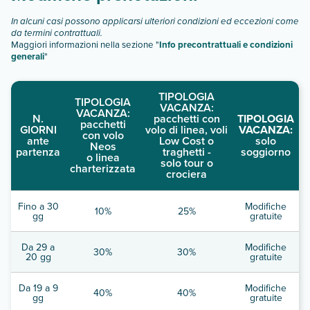
In alcuni casi possono applicarsi ulteriori condizioni ed eccezioni come
da termini contrattuali.
Maggiori informazioni nella sezione "
Info precontrattuali e condizioni
generali
"
TIPOLOGIA
TIPOLOGIA
VACANZA:
VACANZA:
N.
pacchetti con
TIPOLOGIA
pacchetti
GIORNI
volo di linea, voli
VACANZA:
con volo
ante
Low Cost o
solo
Neos
partenza
traghetti -
soggiorno
o linea
solo tour o
charterizzata
crociera
Fino a 30
Modifiche
10%
25%
gg
gratuite
Da 29 a
Modifiche
30%
30%
20 gg
gratuite
Da 19 a 9
Modifiche
40%
40%
gg
gratuite