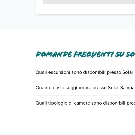
Domande frequenti su So
Quali escursioni sono disponibili presso Sola
Tante sono le escursioni che potrai vivere sogg
Quanto costa soggiornare presso Solar Sampa
0721.17231 o
prenotando un appuntamento
.
I prezzi di Solar Sampaio E Melo possono variare i
Quali tipologie di camere sono disponibili pr
quando partire.
Solar Sampaio E Melo dispone di diverse tipolog
Scopri tutti i dettagli nel paragrafo dedicato "
Inf