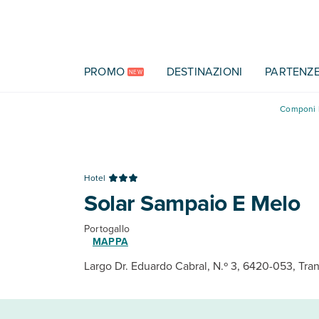
Vai al contenuto principale
PROMO
DESTINAZIONI
PARTENZ
NEW
Componi l
Hotel
Solar Sampaio E Melo
Portogallo
MAPPA
Largo Dr. Eduardo Cabral, N.º 3, 6420-053, Tra