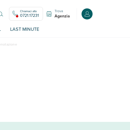
Trova
Chiamaci allo
Accedi o registrati all
0721.17231
Agenzia
L
LAST MINUTE
renotazione