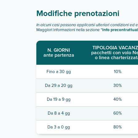
Modifiche prenotazioni
In alcuni casi possono applicarsi ulteriori condizioni ed 
Maggiori informazioni nella sezione "
Info precontrattual
TIPOLOGIA VACANZ
N. GIORNI
pacchetti con volo N
ante partenza
o linea charterizzat
Fino a 30 gg
10%
Da 29 a 20 gg
30%
Da 19 a 9 gg
40%
Da 8 a 4 gg
60%
Da 3 a 0 gg
80%