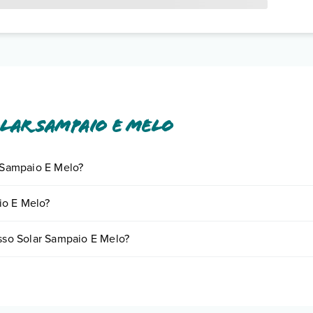
lar Sampaio E Melo
r Sampaio E Melo?
iornando presso Solar Sampaio E Melo. Scoprile tutte nella
sezione ded
io E Melo?
n base a vari fattori (per es. date, condizioni dell'hotel, ecc). Per consu
esso Solar Sampaio E Melo?
ie di camere:
o e descrizione
".