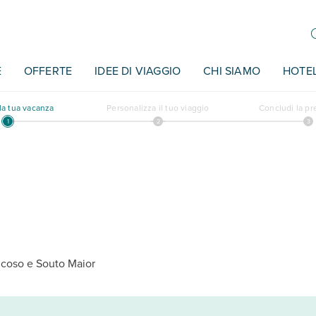
E
OFFERTE
IDEE DI VIAGGIO
CHI SIAMO
HOTE
a tua vacanza
Personalizza il tuo viaggio
Concludi la p
ncoso e Souto Maior