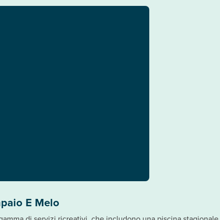
mpaio E Melo
gamma di servizi ricreativi, che includono una piscina stagionale a