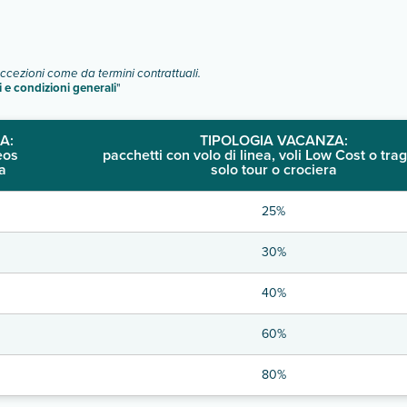
eccezioni come da termini contrattuali.
i e condizioni generali
"
A:
TIPOLOGIA VACANZA:
eos
pacchetti con volo di linea, voli Low Cost o trag
a
solo tour o crociera
25%
30%
40%
60%
80%