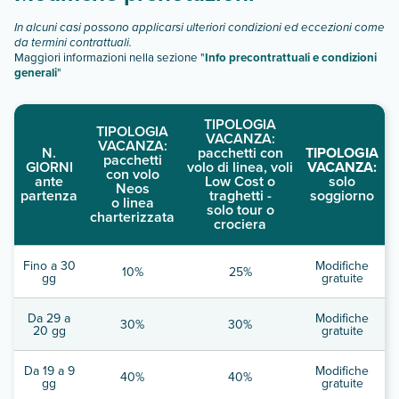
In alcuni casi possono applicarsi ulteriori condizioni ed eccezioni come
da termini contrattuali.
Maggiori informazioni nella sezione "
Info precontrattuali e condizioni
generali
"
TIPOLOGIA
TIPOLOGIA
VACANZA:
VACANZA:
N.
pacchetti con
TIPOLOGIA
pacchetti
GIORNI
volo di linea, voli
VACANZA:
con volo
ante
Low Cost o
solo
Neos
partenza
traghetti -
soggiorno
o linea
solo tour o
charterizzata
crociera
Fino a 30
Modifiche
10%
25%
gg
gratuite
Da 29 a
Modifiche
30%
30%
20 gg
gratuite
Da 19 a 9
Modifiche
40%
40%
gg
gratuite