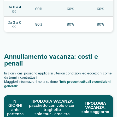
Da 8 a 4
60%
60%
60%
gg
Da 3 a 0
80%
80%
80%
gg
Annullamento vacanza: costi e
penali
In alcuni casi possono applicarsi ulteriori condizioni ed eccezioni come
da termini contrattuali
Maggiori informazioni nella sezione "
Info precontrattuali e condizioni
generali
"
N.
TIPOLOGIA VACANZA:
TIPOLOGIA
GIORNI
pacchetto con volo o con
VACANZA:
ante
traghetto
solo soggiorno
partenza
solo tour - crociera