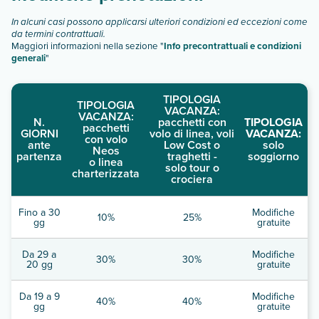
In alcuni casi possono applicarsi ulteriori condizioni ed eccezioni come
da termini contrattuali.
Maggiori informazioni nella sezione "
Info precontrattuali e condizioni
generali
"
TIPOLOGIA
TIPOLOGIA
VACANZA:
VACANZA:
N.
pacchetti con
TIPOLOGIA
pacchetti
GIORNI
volo di linea, voli
VACANZA:
con volo
ante
Low Cost o
solo
Neos
partenza
traghetti -
soggiorno
o linea
solo tour o
charterizzata
crociera
Fino a 30
Modifiche
10%
25%
gg
gratuite
Da 29 a
Modifiche
30%
30%
20 gg
gratuite
Da 19 a 9
Modifiche
40%
40%
gg
gratuite