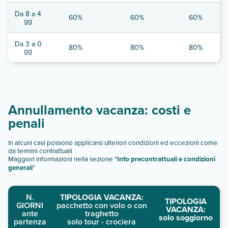
Da 8 a 4
60%
60%
60%
gg
Da 3 a 0
80%
80%
80%
gg
Annullamento vacanza: costi e
penali
In alcuni casi possono applicarsi ulteriori condizioni ed eccezioni come
da termini contrattuali
Maggiori informazioni nella sezione "
Info precontrattuali e condizioni
generali
"
N.
TIPOLOGIA VACANZA:
TIPOLOGIA
GIORNI
pacchetto con volo o con
VACANZA:
ante
traghetto
solo soggiorno
partenza
solo tour - crociera