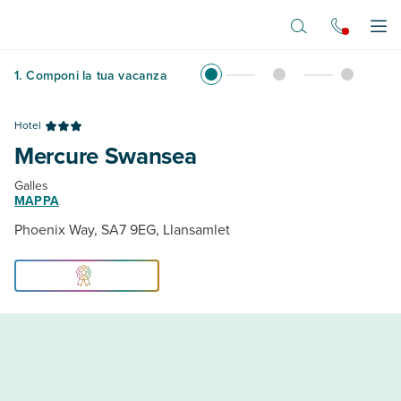
Vai al contenuto principale
Apr
1
.
Componi la tua vacanza
Hotel
Mercure Swansea
Galles
MAPPA
Phoenix Way, SA7 9EG, Llansamlet