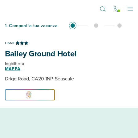
Vai al contenuto principale
Apr
1
.
Componi la tua vacanza
Hotel
Bailey Ground Hotel
Inghilterra
MAPPA
Drigg Road, CA20 1NP, Seascale