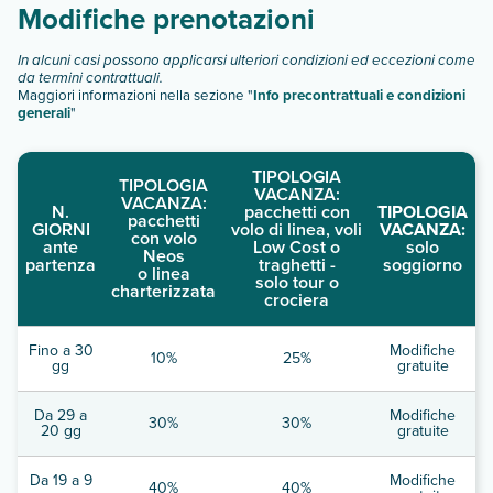
Modifiche prenotazioni
In alcuni casi possono applicarsi ulteriori condizioni ed eccezioni come
da termini contrattuali.
Maggiori informazioni nella sezione "
Info precontrattuali e condizioni
generali
"
TIPOLOGIA
TIPOLOGIA
VACANZA:
VACANZA:
N.
pacchetti con
TIPOLOGIA
pacchetti
GIORNI
volo di linea, voli
VACANZA:
con volo
ante
Low Cost o
solo
Neos
partenza
traghetti -
soggiorno
o linea
solo tour o
charterizzata
crociera
Fino a 30
Modifiche
10%
25%
gg
gratuite
Da 29 a
Modifiche
30%
30%
20 gg
gratuite
Da 19 a 9
Modifiche
40%
40%