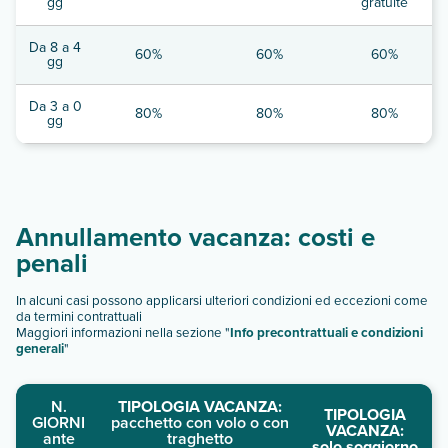
gg
gratuite
Da 8 a 4
60%
60%
60%
gg
Da 3 a 0
80%
80%
80%
gg
Annullamento vacanza: costi e
penali
In alcuni casi possono applicarsi ulteriori condizioni ed eccezioni come
da termini contrattuali
Maggiori informazioni nella sezione "
Info precontrattuali e condizioni
generali
"
N.
TIPOLOGIA VACANZA:
TIPOLOGIA
GIORNI
pacchetto con volo o con
VACANZA:
ante
traghetto
solo soggiorno