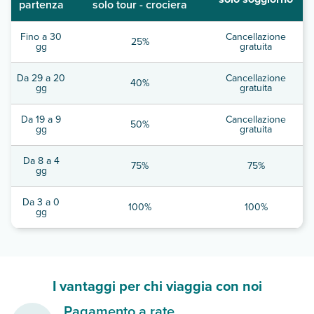
partenza
solo tour - crociera
Fino a 30
Cancellazione
25%
gg
gratuita
Da 29 a 20
Cancellazione
40%
gg
gratuita
Da 19 a 9
Cancellazione
50%
gg
gratuita
Da 8 a 4
75%
75%
gg
Da 3 a 0
100%
100%
gg
I vantaggi per chi viaggia con noi
Pagamento a rate