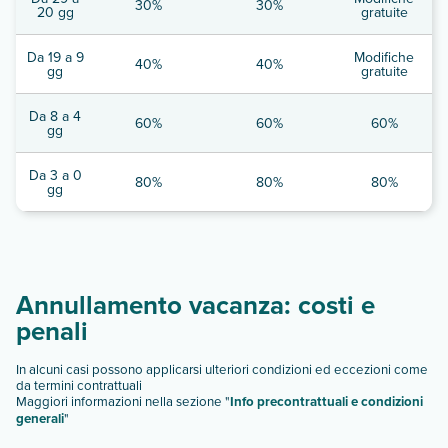
30%
30%
20 gg
gratuite
Da 19 a 9
Modifiche
40%
40%
gg
gratuite
Da 8 a 4
60%
60%
60%
gg
Da 3 a 0
80%
80%
80%
gg
Annullamento vacanza: costi e
penali
In alcuni casi possono applicarsi ulteriori condizioni ed eccezioni come
da termini contrattuali
Maggiori informazioni nella sezione "
Info precontrattuali e condizioni
generali
"