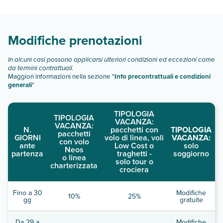
di camere:
Scopri tutti i dettagli nel paragrafo dedicato "
Info e
descrizione
".
Modifiche prenotazioni
In alcuni casi possono applicarsi ulteriori condizioni ed eccezioni come
da termini contrattuali.
Maggiori informazioni nella sezione "
Info precontrattuali e condizioni
generali
"
TIPOLOGIA
TIPOLOGIA
VACANZA:
VACANZA:
N.
pacchetti con
TIPOLOGIA
pacchetti
GIORNI
volo di linea, voli
VACANZA:
con volo
ante
Low Cost o
solo
Neos
partenza
traghetti -
soggiorno
o linea
solo tour o
charterizzata
crociera
Fino a 30
Modifiche
10%
25%
gg
gratuite
Da 29 a
Modifiche