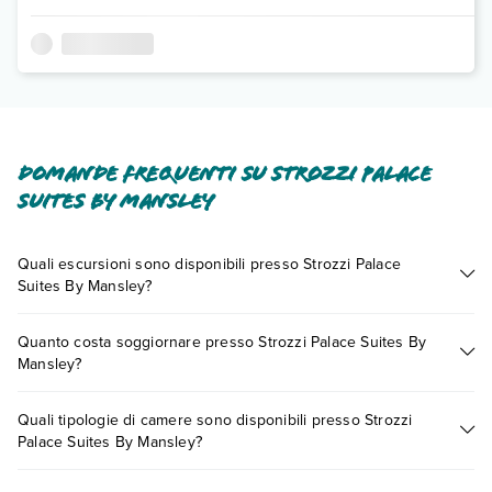
Domande frequenti su Strozzi Palace
Suites By Mansley
Quali escursioni sono disponibili presso Strozzi Palace
Suites By Mansley?
Tante sono le escursioni che potrai vivere soggiornando
Quanto costa soggiornare presso Strozzi Palace Suites By
presso Strozzi Palace Suites By Mansley. Scoprile tutte nella
Mansley?
sezione dedicata
o contatta il call center chiamando il numero
0721.17231 o
prenotando un appuntamento
.
I prezzi di Strozzi Palace Suites By Mansley possono variare in
Quali tipologie di camere sono disponibili presso Strozzi
base a vari fattori (per es. date, condizioni dell'hotel, ecc). Per
Palace Suites By Mansley?
consultare i prezzi, compila il motore di ricerca e scegli
quando partire.
Strozzi Palace Suites By Mansley dispone di diverse tipologie