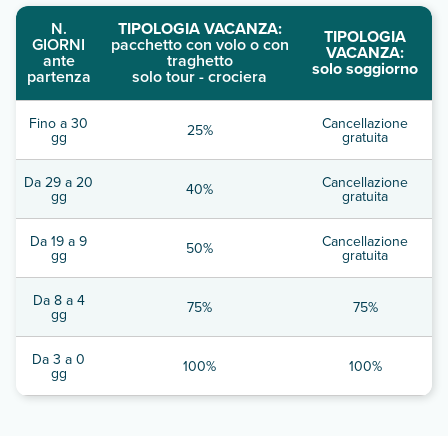
N.
TIPOLOGIA VACANZA:
TIPOLOGIA
GIORNI
pacchetto con volo o con
VACANZA:
ante
traghetto
solo soggiorno
partenza
solo tour - crociera
Fino a 30
Cancellazione
25%
gg
gratuita
Da 29 a 20
Cancellazione
40%
gg
gratuita
Da 19 a 9
Cancellazione
50%
gg
gratuita
Da 8 a 4
75%
75%
gg
Da 3 a 0
100%
100%
gg