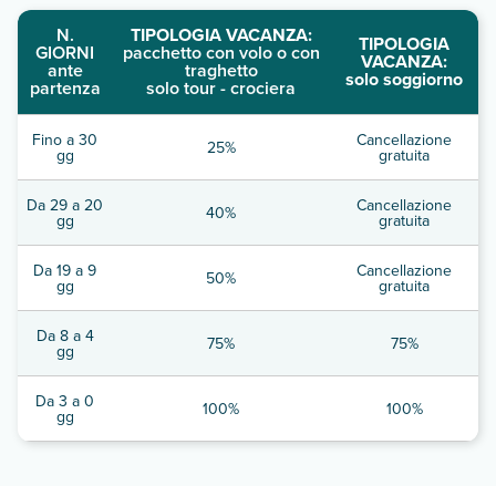
N.
TIPOLOGIA VACANZA:
TIPOLOGIA
GIORNI
pacchetto con volo o con
VACANZA:
ante
traghetto
solo soggiorno
partenza
solo tour - crociera
Fino a 30
Cancellazione
25%
gg
gratuita
Da 29 a 20
Cancellazione
40%
gg
gratuita
Da 19 a 9
Cancellazione
50%
gg
gratuita
Da 8 a 4
75%
75%
gg
Da 3 a 0
100%
100%
gg