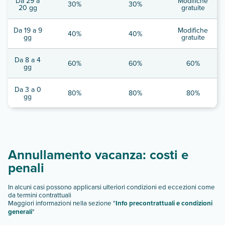
Da 29 a
Modifiche
30%
30%
20 gg
gratuite
Da 19 a 9
Modifiche
40%
40%
gg
gratuite
Da 8 a 4
60%
60%
60%
gg
Da 3 a 0
80%
80%
80%
gg
Annullamento vacanza: costi e
penali
In alcuni casi possono applicarsi ulteriori condizioni ed eccezioni come
da termini contrattuali
Maggiori informazioni nella sezione "
Info precontrattuali e condizioni
generali
"