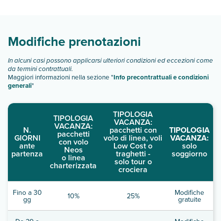
Scopri tutti i dettagli nel paragrafo dedicato "
Info e
descrizione
".
Modifiche prenotazioni
In alcuni casi possono applicarsi ulteriori condizioni ed eccezioni come
da termini contrattuali.
Maggiori informazioni nella sezione "
Info precontrattuali e condizioni
generali
"
TIPOLOGIA
TIPOLOGIA
VACANZA:
VACANZA:
N.
pacchetti con
TIPOLOGIA
pacchetti
GIORNI
volo di linea, voli
VACANZA:
con volo
ante
Low Cost o
solo
Neos
partenza
traghetti -
soggiorno
o linea
solo tour o
charterizzata
crociera
Fino a 30
Modifiche
10%
25%
gg
gratuite