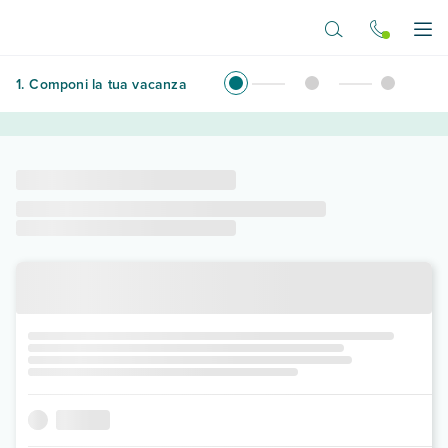
Vai al contenuto principale
Apr
1
.
Componi la tua vacanza