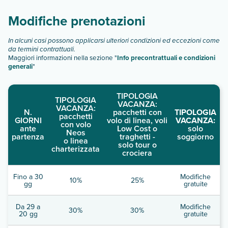
Scopri tutti i dettagli nel paragrafo dedicato "
Info e
descrizione
".
Modifiche prenotazioni
In alcuni casi possono applicarsi ulteriori condizioni ed eccezioni come
da termini contrattuali.
Maggiori informazioni nella sezione "
Info precontrattuali e condizioni
generali
"
TIPOLOGIA
TIPOLOGIA
VACANZA:
VACANZA:
N.
pacchetti con
TIPOLOGIA
pacchetti
GIORNI
volo di linea, voli
VACANZA:
con volo
ante
Low Cost o
solo
Neos
partenza
traghetti -
soggiorno
o linea
solo tour o
charterizzata
crociera
Fino a 30
Modifiche
10%
25%
gg
gratuite
Da 29 a
Modifiche
30%
30%
20 gg
gratuite