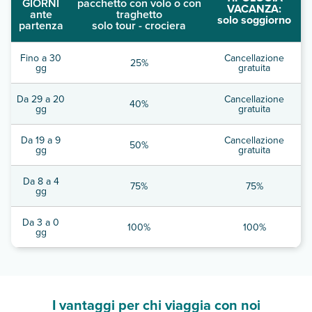
GIORNI
pacchetto con volo o con
VACANZA:
ante
traghetto
solo soggiorno
partenza
solo tour - crociera
Fino a 30
Cancellazione
25%
gg
gratuita
Da 29 a 20
Cancellazione
40%
gg
gratuita
Da 19 a 9
Cancellazione
50%
gg
gratuita
Da 8 a 4
75%
75%
gg
Da 3 a 0
100%
100%
gg
I vantaggi per chi viaggia con noi