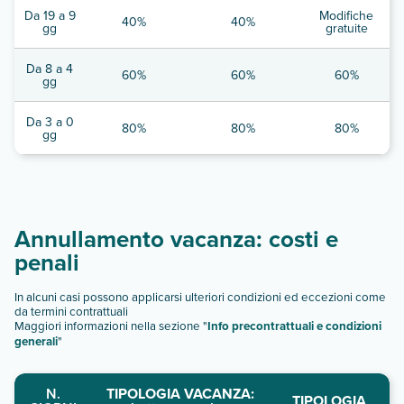
Da 19 a 9
Modifiche
40%
40%
gg
gratuite
Da 8 a 4
60%
60%
60%
gg
Da 3 a 0
80%
80%
80%
gg
Annullamento vacanza: costi e
penali
In alcuni casi possono applicarsi ulteriori condizioni ed eccezioni come
da termini contrattuali
Maggiori informazioni nella sezione "
Info precontrattuali e condizioni
generali
"
N.
TIPOLOGIA VACANZA:
TIPOLOGIA