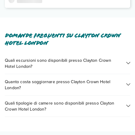
Domande frequenti su Clayton Crown
Hotel London
Quali escursioni sono disponibili presso Clayton Crown
Hotel London?
Tante sono le escursioni che potrai vivere soggiornando
Quanto costa soggiornare presso Clayton Crown Hotel
presso Clayton Crown Hotel London. Scoprile tutte nella
London?
sezione dedicata
o contatta il call center chiamando il numero
0721.17231 o
prenotando un appuntamento
.
I prezzi di Clayton Crown Hotel London possono variare in
Quali tipologie di camere sono disponibili presso Clayton
base a vari fattori (per es. date, condizioni dell'hotel, ecc). Per
Crown Hotel London?
consultare i prezzi, compila il motore di ricerca e scegli
quando partire.
Clayton Crown Hotel London dispone di diverse tipologie di
camere: