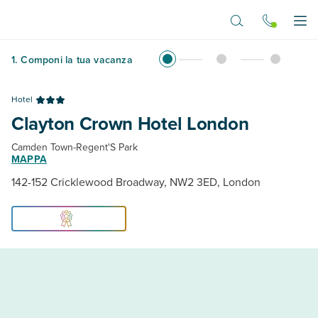
Vai al contenuto principale
Apr
1
.
Componi la tua vacanza
Hotel
Clayton Crown Hotel London
Camden Town-Regent'S Park
MAPPA
142-152 Cricklewood Broadway, NW2 3ED, London