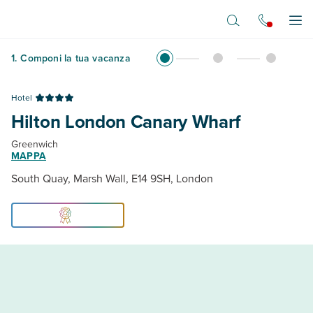
Vai al contenuto principale
Apr
1
.
Componi la tua vacanza
Hotel
Hilton London Canary Wharf
Greenwich
MAPPA
South Quay, Marsh Wall, E14 9SH, London