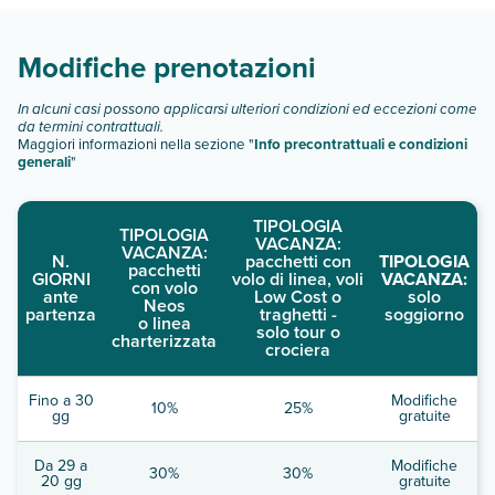
Scopri tutti i dettagli nel paragrafo dedicato "
Info e
descrizione
".
Modifiche prenotazioni
In alcuni casi possono applicarsi ulteriori condizioni ed eccezioni come
da termini contrattuali.
Maggiori informazioni nella sezione "
Info precontrattuali e condizioni
generali
"
TIPOLOGIA
TIPOLOGIA
VACANZA:
VACANZA:
N.
pacchetti con
TIPOLOGIA
pacchetti
GIORNI
volo di linea, voli
VACANZA:
con volo
ante
Low Cost o
solo
Neos
partenza
traghetti -
soggiorno
o linea
solo tour o
charterizzata
crociera
Fino a 30
Modifiche
10%
25%
gg
gratuite
Da 29 a
Modifiche
30%
30%
20 gg
gratuite