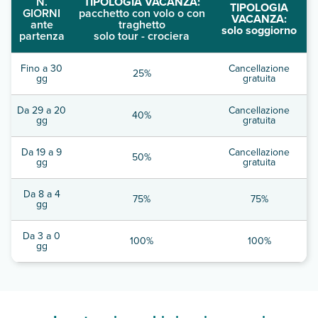
N.
TIPOLOGIA VACANZA:
TIPOLOGIA
GIORNI
pacchetto con volo o con
VACANZA:
ante
traghetto
solo soggiorno
partenza
solo tour - crociera
Fino a 30
Cancellazione
25%
gg
gratuita
Da 29 a 20
Cancellazione
40%
gg
gratuita
Da 19 a 9
Cancellazione
50%
gg
gratuita
Da 8 a 4
75%
75%
gg
Da 3 a 0
100%
100%
gg