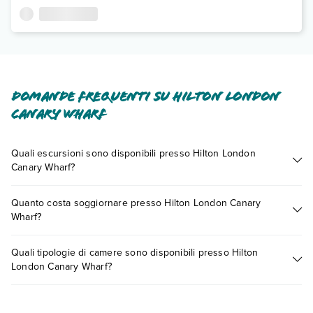
Domande frequenti su Hilton London
Canary Wharf
Quali escursioni sono disponibili presso Hilton London
Canary Wharf?
Tante sono le escursioni che potrai vivere soggiornando
Quanto costa soggiornare presso Hilton London Canary
presso Hilton London Canary Wharf. Scoprile tutte nella
Wharf?
sezione dedicata
o contatta il call center chiamando il numero
0721.17231 o
prenotando un appuntamento
.
I prezzi di Hilton London Canary Wharf possono variare in
Quali tipologie di camere sono disponibili presso Hilton
base a vari fattori (per es. date, condizioni dell'hotel, ecc). Per
London Canary Wharf?
consultare i prezzi, compila il motore di ricerca e scegli
quando partire.
Hilton London Canary Wharf dispone di diverse tipologie di
camere: