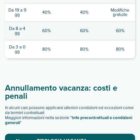
Da 19 a 9
Modifiche
40%
40%
gg
gratuite
Da 8 a 4
60%
60%
60%
gg
Da 3 a 0
80%
80%
80%
gg
Annullamento vacanza: costi e
penali
In alcuni casi possono applicarsi ulteriori condizioni ed eccezioni come
da termini contrattuali
Maggiori informazioni nella sezione "
Info precontrattuali e condizioni
generali
"