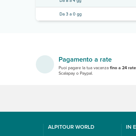
Da 8 a 4 gg
Da 3 a 0 gg
Pagamento a rate
Puoi pagare la tua vacanza
fino a 24 rat
Scalapay o Paypal.
ALPITOUR WORLD
IN 