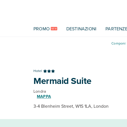
Vai al contenuto principale
PROMO
DESTINAZIONI
PARTENZ
NEW
Componi l
Hotel
Mermaid Suite
Londra
MAPPA
3-4 Blenheim Street, W1S 1LA, London