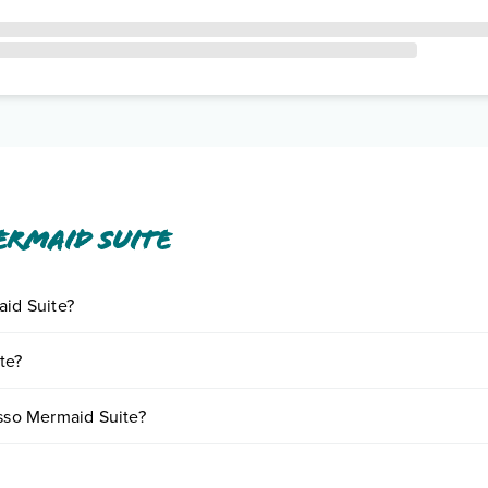
rmaid Suite
aid Suite?
iornando presso Mermaid Suite. Scoprile tutte nella
sezione dedicata
o 
te?
a vari fattori (per es. date, condizioni dell'hotel, ecc). Per consultare 
esso Mermaid Suite?
amere: