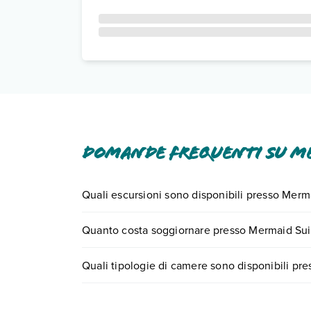
Domande frequenti su Me
Quali escursioni sono disponibili presso Merm
Tante sono le escursioni che potrai vivere sogg
Quanto costa soggiornare presso Mermaid Sui
0721.17231 o
prenotando un appuntamento
.
I prezzi di Mermaid Suite possono variare in base 
Quali tipologie di camere sono disponibili pr
partire.
Mermaid Suite dispone di diverse tipologie di c