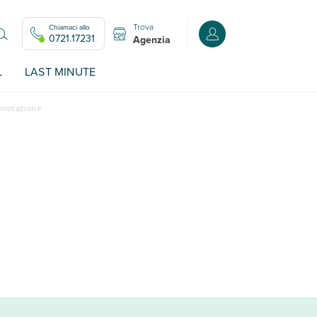
Trova
Chiamaci allo
Accedi o registrati all
0721.17231
Agenzia
L
LAST MINUTE
renotazione