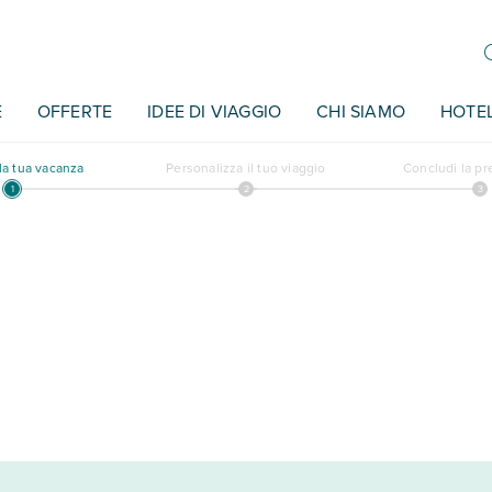
E
OFFERTE
IDEE DI VIAGGIO
CHI SIAMO
HOTE
a tua vacanza
Personalizza il tuo viaggio
Concludi la p