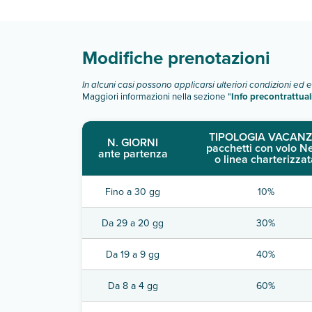
Scopri tutti i dettagli nel paragrafo dedicato "
Inf
Modifiche prenotazioni
In alcuni casi possono applicarsi ulteriori condizioni ed 
Maggiori informazioni nella sezione "
Info precontrattual
TIPOLOGIA VACANZ
N. GIORNI
pacchetti con volo N
ante partenza
o linea charterizzat
Fino a 30 gg
10%
Da 29 a 20 gg
30%
Da 19 a 9 gg
40%
Da 8 a 4 gg
60%