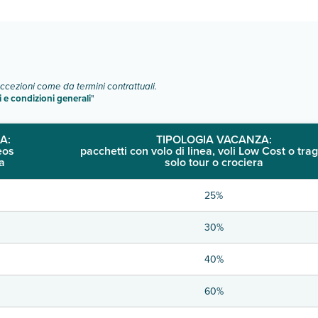
o e descrizione
".
eccezioni come da termini contrattuali.
i e condizioni generali
"
A:
TIPOLOGIA VACANZA:
eos
pacchetti con volo di linea, voli Low Cost o trag
a
solo tour o crociera
25%
30%
40%
60%