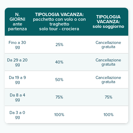
N.
TIPOLOGIA VACANZA:
TIPOLOGIA
GIORNI
pacchetto con volo o con
VACANZA:
ante
traghetto
solo soggiorno
partenza
solo tour - crociera
Fino a 30
Cancellazione
25%
gg
gratuita
Da 29 a 20
Cancellazione
40%
gg
gratuita
Da 19 a 9
Cancellazione
50%
gg
gratuita
Da 8 a 4
75%
75%
gg
Da 3 a 0
100%
100%
gg