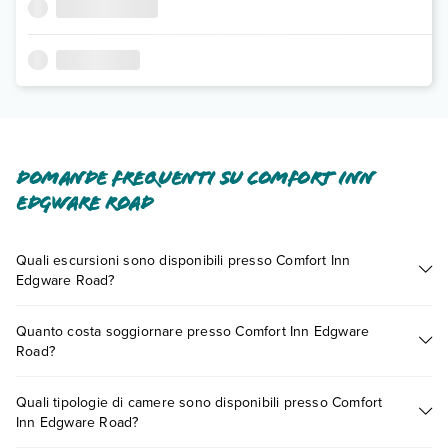
Domande frequenti su Comfort Inn
Edgware Road
Quali escursioni sono disponibili presso Comfort Inn
Edgware Road?
Tante sono le escursioni che potrai vivere soggiornando
Quanto costa soggiornare presso Comfort Inn Edgware
presso Comfort Inn Edgware Road. Scoprile tutte nella
Road?
sezione dedicata
o contatta il call center chiamando il numero
0721.17231 o
prenotando un appuntamento
.
I prezzi di Comfort Inn Edgware Road possono variare in base
Quali tipologie di camere sono disponibili presso Comfort
a vari fattori (per es. date, condizioni dell'hotel, ecc). Per
Inn Edgware Road?
consultare i prezzi, compila il motore di ricerca e scegli
quando partire.