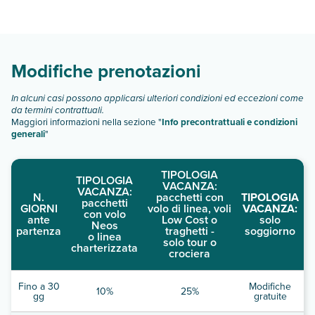
Comfort Inn Edgware Road dispone di diverse tipologie di
camere:
Scopri tutti i dettagli nel paragrafo dedicato "
Info e
descrizione
".
Modifiche prenotazioni
In alcuni casi possono applicarsi ulteriori condizioni ed eccezioni come
da termini contrattuali.
Maggiori informazioni nella sezione "
Info precontrattuali e condizioni
generali
"
TIPOLOGIA
TIPOLOGIA
VACANZA:
VACANZA:
N.
pacchetti con
TIPOLOGIA
pacchetti
GIORNI
volo di linea, voli
VACANZA:
con volo
ante
Low Cost o
solo
Neos
partenza
traghetti -
soggiorno
o linea
solo tour o
charterizzata
crociera
Fino a 30
Modifiche
10%
25%
gg
gratuite