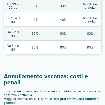
Da 29 a
Modifiche
30%
30%
20 gg
gratuite
Da 19 a 9
Modifiche
40%
40%
gg
gratuite
Da 8 a 4
60%
60%
60%
gg
Da 3 a 0
80%
80%
80%
gg
Annullamento vacanza: costi e
penali
In alcuni casi possono applicarsi ulteriori condizioni ed eccezioni come
da termini contrattuali
Maggiori informazioni nella sezione "
Info precontrattuali e condizioni
generali
"