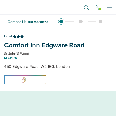
Vai al contenuto principale
Apr
1
.
Componi la tua vacanza
Hotel
Comfort Inn Edgware Road
St John'S Wood
MAPPA
450 Edgware Road, W2 1EG, London