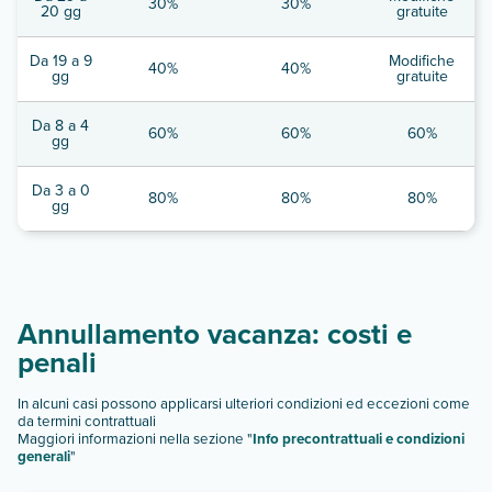
30%
30%
20 gg
gratuite
Da 19 a 9
Modifiche
40%
40%
gg
gratuite
Da 8 a 4
60%
60%
60%
gg
Da 3 a 0
80%
80%
80%
gg
Annullamento vacanza: costi e
penali
In alcuni casi possono applicarsi ulteriori condizioni ed eccezioni come
da termini contrattuali
Maggiori informazioni nella sezione "
Info precontrattuali e condizioni
generali
"