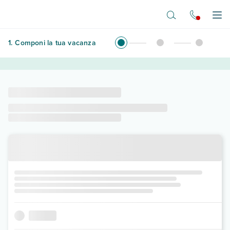
Vai al contenuto principale
Apr
1
.
Componi la tua vacanza