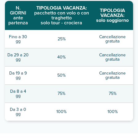
N.
TIPOLOGIA VACANZA:
TIPOLOGIA
GIORNI
pacchetto con volo o con
VACANZA:
ante
traghetto
solo soggiorno
partenza
solo tour - crociera
Fino a 30
Cancellazione
25%
gg
gratuita
Da 29 a 20
Cancellazione
40%
gg
gratuita
Da 19 a 9
Cancellazione
50%
gg
gratuita
Da 8 a 4
75%
75%
gg
Da 3 a 0
100%
100%
gg