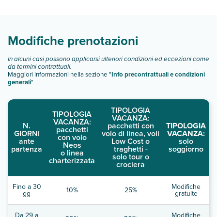
Scopri tutti i dettagli nel paragrafo dedicato "
Info e
descrizione
".
Modifiche prenotazioni
In alcuni casi possono applicarsi ulteriori condizioni ed eccezioni come
da termini contrattuali.
Maggiori informazioni nella sezione "
Info precontrattuali e condizioni
generali
"
TIPOLOGIA
TIPOLOGIA
VACANZA:
VACANZA:
N.
pacchetti con
TIPOLOGIA
pacchetti
GIORNI
volo di linea, voli
VACANZA:
con volo
ante
Low Cost o
solo
Neos
partenza
traghetti -
soggiorno
o linea
solo tour o
charterizzata
crociera
Fino a 30
Modifiche
10%
25%
gg
gratuite
Da 29 a
Modifiche