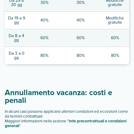
Da 29 a
Modifiche
30%
30%
20 gg
gratuite
Da 19 a 9
Modifiche
40%
40%
gg
gratuite
Da 8 a 4
60%
60%
60%
gg
Da 3 a 0
80%
80%
80%
gg
Annullamento vacanza: costi e
penali
In alcuni casi possono applicarsi ulteriori condizioni ed eccezioni come
da termini contrattuali
Maggiori informazioni nella sezione "
Info precontrattuali e condizioni
generali
"