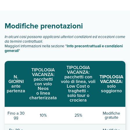
diverse tipologie di camere:
Scopri tutti i dettagli nel paragrafo dedicato "
Info e
descrizione
".
Modifiche prenotazioni
In alcuni casi possono applicarsi ulteriori condizioni ed eccezioni come
da termini contrattuali.
Maggiori informazioni nella sezione "
Info precontrattuali e condizioni
generali
"
TIPOLOGIA
TIPOLOGIA
VACANZA:
VACANZA:
N.
pacchetti con
TIPOLOGIA
pacchetti
GIORNI
volo di linea, voli
VACANZA:
con volo
ante
Low Cost o
solo
Neos
partenza
traghetti -
soggiorno
o linea
solo tour o
charterizzata
crociera
Fino a 30
Modifiche
10%
25%
gg
gratuite