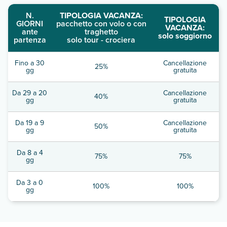
N.
TIPOLOGIA VACANZA:
TIPOLOGIA
GIORNI
pacchetto con volo o con
VACANZA:
ante
traghetto
solo soggiorno
partenza
solo tour - crociera
Fino a 30
Cancellazione
25%
gg
gratuita
Da 29 a 20
Cancellazione
40%
gg
gratuita
Da 19 a 9
Cancellazione
50%
gg
gratuita
Da 8 a 4
75%
75%
gg
Da 3 a 0
100%
100%
gg