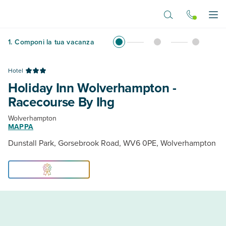
Vai al contenuto principale
Apr
1
.
Componi la tua vacanza
Hotel
Holiday Inn Wolverhampton -
Racecourse By Ihg
Wolverhampton
MAPPA
Dunstall Park, Gorsebrook Road, WV6 0PE, Wolverhampton