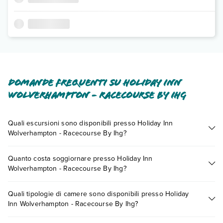
Domande frequenti su Holiday Inn
Wolverhampton - Racecourse By Ihg
Quali escursioni sono disponibili presso Holiday Inn
Wolverhampton - Racecourse By Ihg?
Tante sono le escursioni che potrai vivere soggiornando
Quanto costa soggiornare presso Holiday Inn
presso Holiday Inn Wolverhampton - Racecourse By Ihg.
Wolverhampton - Racecourse By Ihg?
Scoprile tutte nella
sezione dedicata
o contatta il call center
chiamando il numero 0721.17231 o
prenotando un
I prezzi di Holiday Inn Wolverhampton - Racecourse By Ihg
appuntamento
.
Quali tipologie di camere sono disponibili presso Holiday
possono variare in base a vari fattori (per es. date, condizioni
Inn Wolverhampton - Racecourse By Ihg?
dell'hotel, ecc). Per consultare i prezzi, compila il motore di
ricerca e scegli quando partire.
Holiday Inn Wolverhampton - Racecourse By Ihg dispone di