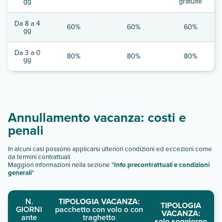
gg
gratuite
Da 8 a 4
60%
60%
60%
gg
Da 3 a 0
80%
80%
80%
gg
Annullamento vacanza: costi e
penali
In alcuni casi possono applicarsi ulteriori condizioni ed eccezioni come
da termini contrattuali
Maggiori informazioni nella sezione "
Info precontrattuali e condizioni
generali
"
N.
TIPOLOGIA VACANZA:
TIPOLOGIA
GIORNI
pacchetto con volo o con
VACANZA:
ante
traghetto
solo soggiorno