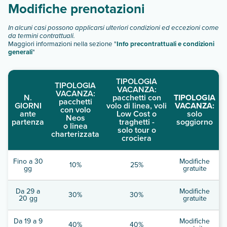
Modifiche prenotazioni
In alcuni casi possono applicarsi ulteriori condizioni ed eccezioni come
da termini contrattuali.
Maggiori informazioni nella sezione "
Info precontrattuali e condizioni
generali
"
TIPOLOGIA
TIPOLOGIA
VACANZA:
VACANZA:
N.
pacchetti con
TIPOLOGIA
pacchetti
GIORNI
volo di linea, voli
VACANZA:
con volo
ante
Low Cost o
solo
Neos
partenza
traghetti -
soggiorno
o linea
solo tour o
charterizzata
crociera
Fino a 30
Modifiche
10%
25%
gg
gratuite
Da 29 a
Modifiche
30%
30%
20 gg
gratuite
Da 19 a 9
Modifiche
40%
40%