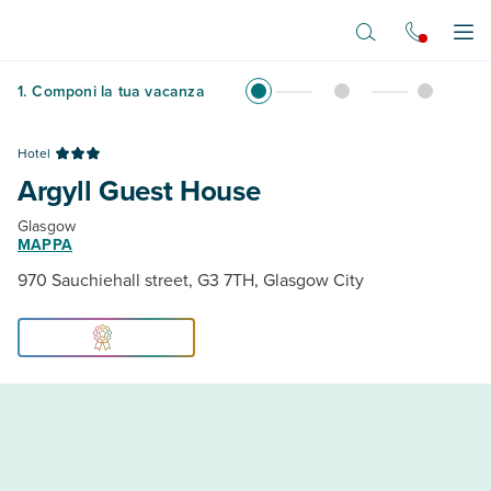
Vai al contenuto principale
Apr
1
.
Componi la tua vacanza
Hotel
Argyll Guest House
Glasgow
MAPPA
970 Sauchiehall street, G3 7TH, Glasgow City