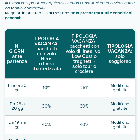
In alcuni casi possono applicarsi ulteriori condizioni ed eccezioni come
da termini contrattuali.
Maggiori informazioni nella sezione "
Info precontrattuali e condizioni
generali
"
TIPOLOGIA
TIPOLOGIA
VACANZA:
VACANZA:
N.
pacchetti con
TIPOLOGIA
pacchetti
GIORNI
volo di linea, voli
VACANZA:
con volo
ante
Low Cost o
solo
Neos
partenza
traghetti -
soggiorno
o linea
solo tour o
charterizzata
crociera
Fino a 30
Modifiche
10%
25%
gg
gratuite
Da 29 a
Modifiche
30%
30%
20 gg
gratuite
Da 19 a 9
Modifiche
40%
40%
gg
gratuite