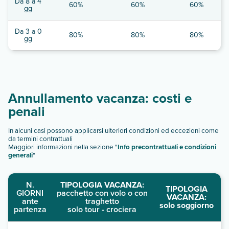
Da 8 a 4
60%
60%
60%
gg
Da 3 a 0
80%
80%
80%
gg
Annullamento vacanza: costi e
penali
In alcuni casi possono applicarsi ulteriori condizioni ed eccezioni come
da termini contrattuali
Maggiori informazioni nella sezione "
Info precontrattuali e condizioni
generali
"
N.
TIPOLOGIA VACANZA:
TIPOLOGIA
GIORNI
pacchetto con volo o con
VACANZA:
ante
traghetto
solo soggiorno
partenza
solo tour - crociera