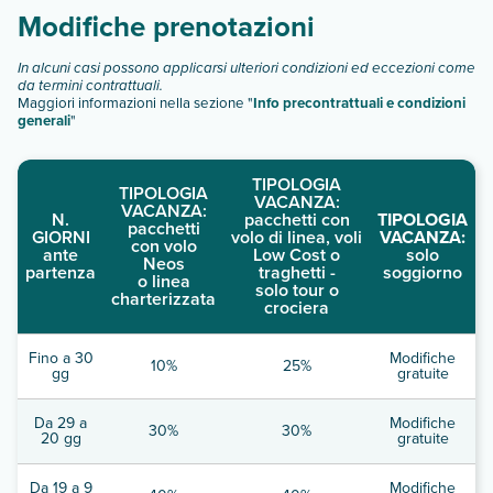
Modifiche prenotazioni
In alcuni casi possono applicarsi ulteriori condizioni ed eccezioni come
da termini contrattuali.
Maggiori informazioni nella sezione "
Info precontrattuali e condizioni
generali
"
TIPOLOGIA
TIPOLOGIA
VACANZA:
VACANZA:
N.
pacchetti con
TIPOLOGIA
pacchetti
GIORNI
volo di linea, voli
VACANZA:
con volo
ante
Low Cost o
solo
Neos
partenza
traghetti -
soggiorno
o linea
solo tour o
charterizzata
crociera
Fino a 30
Modifiche
10%
25%
gg
gratuite
Da 29 a
Modifiche
30%
30%
20 gg
gratuite
Da 19 a 9
Modifiche