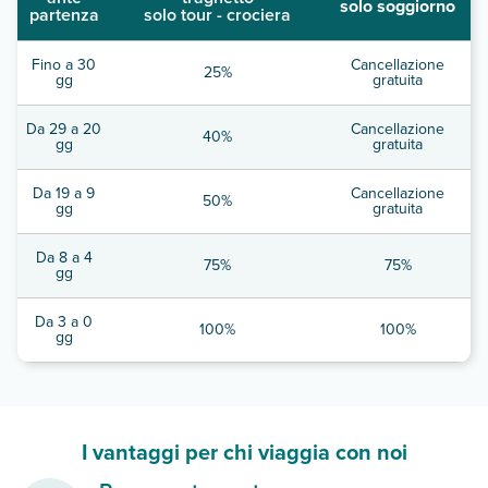
solo soggiorno
partenza
solo tour - crociera
Fino a 30
Cancellazione
25%
gg
gratuita
Da 29 a 20
Cancellazione
40%
gg
gratuita
Da 19 a 9
Cancellazione
50%
gg
gratuita
Da 8 a 4
75%
75%
gg
Da 3 a 0
100%
100%
gg
I vantaggi per chi viaggia con noi