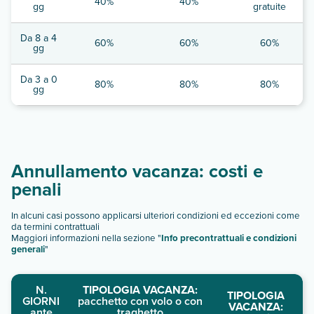
40%
40%
gg
gratuite
Da 8 a 4
60%
60%
60%
gg
Da 3 a 0
80%
80%
80%
gg
Annullamento vacanza: costi e
penali
In alcuni casi possono applicarsi ulteriori condizioni ed eccezioni come
da termini contrattuali
Maggiori informazioni nella sezione "
Info precontrattuali e condizioni
generali
"
N.
TIPOLOGIA VACANZA:
TIPOLOGIA
GIORNI
pacchetto con volo o con
VACANZA:
ante
traghetto