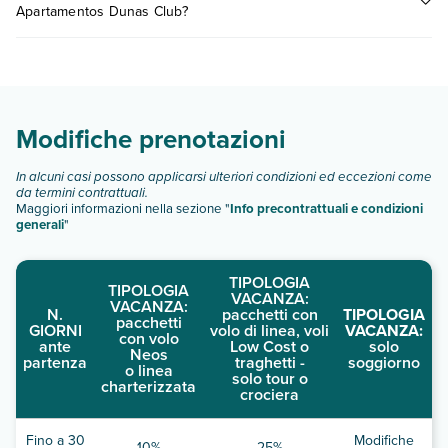
Apartamentos Dunas Club?
consultare i prezzi, compila il motore di ricerca e scegli
quando partire.
Apartamentos Dunas Club dispone di diverse tipologie di
camere:
Scopri tutti i dettagli nel paragrafo dedicato "
Info e
descrizione
".
Modifiche prenotazioni
In alcuni casi possono applicarsi ulteriori condizioni ed eccezioni come
da termini contrattuali.
Maggiori informazioni nella sezione "
Info precontrattuali e condizioni
generali
"
TIPOLOGIA
TIPOLOGIA
VACANZA:
VACANZA:
N.
pacchetti con
TIPOLOGIA
pacchetti
GIORNI
volo di linea, voli
VACANZA:
con volo
ante
Low Cost o
solo
Neos
partenza
traghetti -
soggiorno
o linea
solo tour o
charterizzata
crociera
Fino a 30
Modifiche
10%
25%