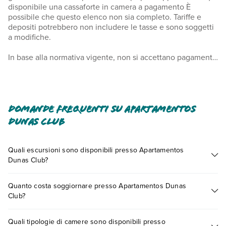
disponibile una cassaforte in camera a pagamento È
possibile che questo elenco non sia completo. Tariffe e
depositi potrebbero non includere le tasse e sono soggetti
a modifiche.
In base alla normativa vigente, non si accettano pagamenti
in contanti per importi superiori a 1000 EUR. Per maggiori
informazioni, contatta direttamente la struttura utilizzando i
recapiti indicati nella conferma della prenotazione. Nelle
camere della struttura sono ammessi solo gli ospiti
registrati. Le pulizie sono a cura di un servizio
Domande frequenti su Apartamentos
professionale.
Dunas Club
Quali escursioni sono disponibili presso Apartamentos
Dunas Club?
Tante sono le escursioni che potrai vivere soggiornando
Quanto costa soggiornare presso Apartamentos Dunas
presso Apartamentos Dunas Club. Scoprile tutte nella
sezione
Club?
dedicata
o contatta il call center chiamando il numero
0721.17231 o
prenotando un appuntamento
.
I prezzi di Apartamentos Dunas Club possono variare in base
Quali tipologie di camere sono disponibili presso
a vari fattori (per es. date, condizioni dell'hotel, ecc). Per