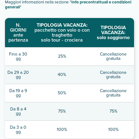
Maggiori informazioni nella sezione "
Info precontrattuali e condizioni
generali
"
N.
TIPOLOGIA VACANZA:
TIPOLOGIA
GIORNI
pacchetto con volo o con
VACANZA:
ante
traghetto
solo soggiorno
partenza
solo tour - crociera
Fino a 30
Cancellazione
25%
gg
gratuita
Da 29 a 20
Cancellazione
40%
gg
gratuita
Da 19 a 9
Cancellazione
50%
gg
gratuita
Da 8 a 4
75%
75%
gg
Da 3 a 0
100%
100%
gg