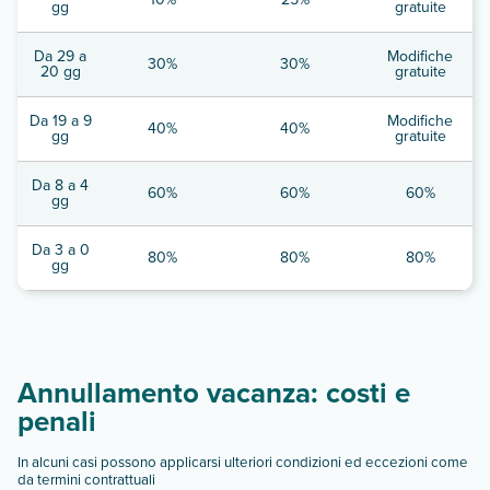
gg
gratuite
Da 29 a
Modifiche
30%
30%
20 gg
gratuite
Da 19 a 9
Modifiche
40%
40%
gg
gratuite
Da 8 a 4
60%
60%
60%
gg
Da 3 a 0
80%
80%
80%
gg
Annullamento vacanza: costi e
penali
In alcuni casi possono applicarsi ulteriori condizioni ed eccezioni come
da termini contrattuali