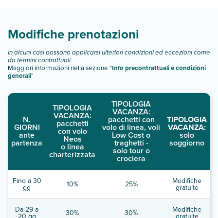
Scopri tutti i dettagli nel paragrafo dedicato "
Info e
descrizione
".
Modifiche prenotazioni
In alcuni casi possono applicarsi ulteriori condizioni ed eccezioni come
da termini contrattuali.
Maggiori informazioni nella sezione "
Info precontrattuali e condizioni
generali
"
TIPOLOGIA
TIPOLOGIA
VACANZA:
VACANZA:
N.
pacchetti con
TIPOLOGIA
pacchetti
GIORNI
volo di linea, voli
VACANZA:
con volo
ante
Low Cost o
solo
Neos
partenza
traghetti -
soggiorno
o linea
solo tour o
charterizzata
crociera
Fino a 30
Modifiche
10%
25%
gg
gratuite
Da 29 a
Modifiche
30%
30%
20 gg
gratuite