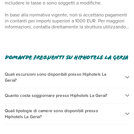
includere le tasse e sono soggetti a modifiche.
In base alla normativa vigente, non si accettano pagamenti
in contanti per importi superiori a 1000 EUR. Per maggiori
informazioni, contatta direttamente la struttura utilizzando i
recapiti indicati nella conferma della prenotazione. Per i
soggiorni che comprendono il 25 dicembre, nel prezzo
totale indicato è compreso il costo del cenone di gala di
Natale. Per i soggiorni che comprendono il 31 dicembre, nel
prezzo totale indicato è compreso il costo del Cenone di
Domande frequenti su Hiphotels La Geria
gala dell'ultimo dell'anno. Nelle camere della struttura sono
ammessi solo gli ospiti registrati.
Quali escursioni sono disponibili presso Hiphotels La
Geria?
Tante sono le escursioni che potrai vivere soggiornando
Quanto costa soggiornare presso Hiphotels La Geria?
presso Hiphotels La Geria. Scoprile tutte nella
sezione
dedicata
o contatta il call center chiamando il numero
I prezzi di Hiphotels La Geria possono variare in base a vari
0721.17231 o
prenotando un appuntamento
.
Quali tipologie di camere sono disponibili presso
fattori (per es. date, condizioni dell'hotel, ecc). Per consultare i
Hiphotels La Geria?
prezzi, compila il motore di ricerca e scegli quando partire.
Hiphotels La Geria dispone di diverse tipologie di camere: