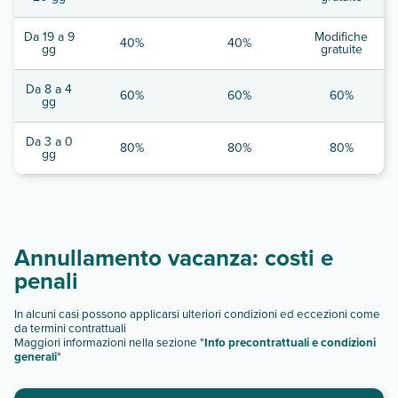
Da 19 a 9
Modifiche
40%
40%
gg
gratuite
Da 8 a 4
60%
60%
60%
gg
Da 3 a 0
80%
80%
80%
gg
Annullamento vacanza: costi e
penali
In alcuni casi possono applicarsi ulteriori condizioni ed eccezioni come
da termini contrattuali
Maggiori informazioni nella sezione "
Info precontrattuali e condizioni
generali
"