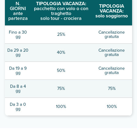
N.
TIPOLOGIA VACANZA:
TIPOLOGIA
GIORNI
pacchetto con volo o con
VACANZA:
ante
traghetto
solo soggiorno
partenza
solo tour - crociera
Fino a 30
Cancellazione
25%
gg
gratuita
Da 29 a 20
Cancellazione
40%
gg
gratuita
Da 19 a 9
Cancellazione
50%
gg
gratuita
Da 8 a 4
75%
75%
gg
Da 3 a 0
100%
100%
gg