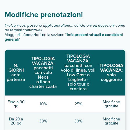
descrizione
".
Modifiche prenotazioni
In alcuni casi possono applicarsi ulteriori condizioni ed eccezioni come
da termini contrattuali.
Maggiori informazioni nella sezione "
Info precontrattuali e condizioni
generali
"
TIPOLOGIA
TIPOLOGIA
VACANZA:
VACANZA:
N.
pacchetti con
TIPOLOGIA
pacchetti
GIORNI
volo di linea, voli
VACANZA:
con volo
ante
Low Cost o
solo
Neos
partenza
traghetti -
soggiorno
o linea
solo tour o
charterizzata
crociera
Fino a 30
Modifiche
10%
25%
gg
gratuite
Da 29 a
Modifiche
30%
30%
20 gg
gratuite