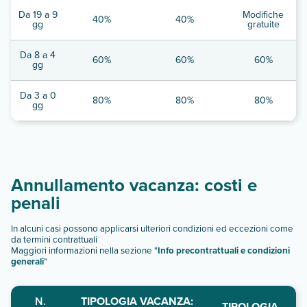
Da 19 a 9
Modifiche
40%
40%
gg
gratuite
Da 8 a 4
60%
60%
60%
gg
Da 3 a 0
80%
80%
80%
gg
Annullamento vacanza: costi e
penali
In alcuni casi possono applicarsi ulteriori condizioni ed eccezioni come
da termini contrattuali
Maggiori informazioni nella sezione "
Info precontrattuali e condizioni
generali
"
N.
TIPOLOGIA VACANZA:
TIPOLOGIA