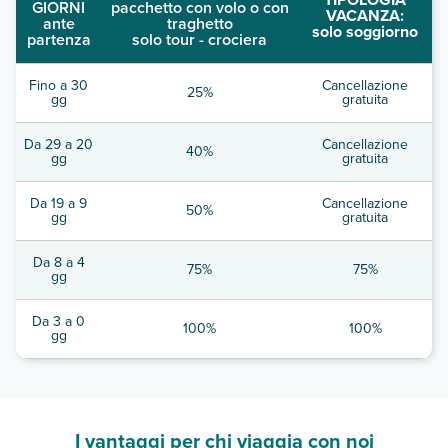
GIORNI
pacchetto con volo o con
VACANZA:
ante
traghetto
solo soggiorno
partenza
solo tour - crociera
Fino a 30
Cancellazione
25%
gg
gratuita
Da 29 a 20
Cancellazione
40%
gg
gratuita
Da 19 a 9
Cancellazione
50%
gg
gratuita
Da 8 a 4
75%
75%
gg
Da 3 a 0
100%
100%
gg
I vantaggi per chi viaggia con noi