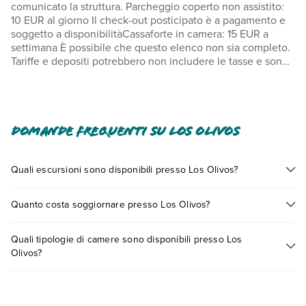
comunicato la struttura. Parcheggio coperto non assistito:
10 EUR al giorno Il check-out posticipato è a pagamento e
soggetto a disponibilitàCassaforte in camera: 15 EUR a
settimana È possibile che questo elenco non sia completo.
Tariffe e depositi potrebbero non includere le tasse e sono
soggetti a modifiche.
In base alla normativa vigente, non si accettano pagamenti
in contanti per importi superiori a 1000 EUR. Per maggiori
informazioni, contatta direttamente la struttura utilizzando i
Domande frequenti su Los Olivos
recapiti indicati nella conferma della prenotazione. Piscina
accessibile dalle 10:00 alle 18:00.Un bambino di età pari o
inferiore a 1 anno soggiorna gratuitamente nella camera dei
Quali escursioni sono disponibili presso Los Olivos?
genitori o tutori, utilizzando i letti presenti. Sono disponibili
Tante sono le escursioni che potrai vivere soggiornando
il check-in senza contatti e il check-out senza contatti.
Quanto costa soggiornare presso Los Olivos?
presso Los Olivos. Scoprile tutte nella
sezione dedicata
o
contatta il call center chiamando il numero 0721.17231 o
I prezzi di Los Olivos possono variare in base a vari fattori
prenotando un appuntamento
.
Quali tipologie di camere sono disponibili presso Los
(per es. date, condizioni dell'hotel, ecc). Per consultare i
Olivos?
prezzi, compila il motore di ricerca e scegli quando partire.
Los Olivos dispone di diverse tipologie di camere:
Scopri tutti i dettagli nel paragrafo dedicato "
Info e