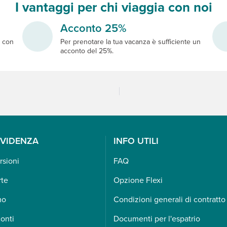
I vantaggi per chi viaggia con noi
Acconto 25%
e
con
Per prenotare la tua vacanza è sufficiente un
acconto del 25%.
EVIDENZA
INFO UTILI
rsioni
FAQ
rte
Opzione Flexi
mo
Condizioni generali di contratto
onti
Documenti per l'espatrio