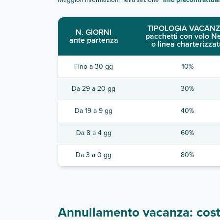
TIPOLOGIA VACANZ
N. GIORNI
pacchetti con volo N
ante partenza
o linea charterizzat
Fino a 30 gg
10%
Da 29 a 20 gg
30%
Da 19 a 9 gg
40%
Da 8 a 4 gg
60%
Da 3 a 0 gg
80%
Annullamento vacanza: costi