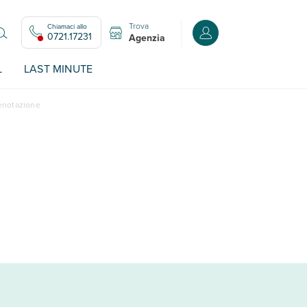
Trova
Chiamaci allo
Accedi o registrati all
0721.17231
Agenzia
L
LAST MINUTE
renotazione