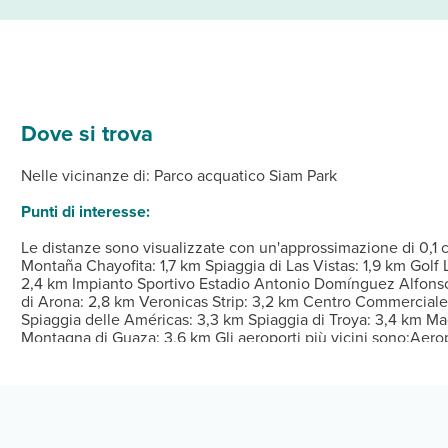
Dove si trova
 Nella tua sistemazione, completa di angolo cottura con frigorifer
ponibili, che includono una piscina all'aperto e un campo da tennis 
prelibati piatti, nonché di un'ampia scelta di snack al bar/caffette
Dalle ore 16:00 Alle ore 20:00 Istruzioni per il check-in: 
Nelle vicinanze di: Parco acquatico Siam Park
eria e lavaggio a secco, un servizio lavanderia e una cassetta di s
Punti di interesse:
Le distanze sono visualizzate con un'approssimazione di 0,1 ch
Montaña Chayofita: 1,7 km Spiaggia di Las Vistas: 1,9 km Golf
2,4 km Impianto Sportivo Estadio Antonio Domínguez Alfonso
di Arona: 2,8 km Veronicas Strip: 3,2 km Centro Commerciale
Spiaggia delle Américas: 3,3 km Spiaggia di Troya: 3,4 km 
Montagna di Guaza: 3,6 km Gli aeroporti più vicini sono:Aero
(GMZ): 77,6 km Santa Cruz de Tenerife (TFN-Tenerife North): 