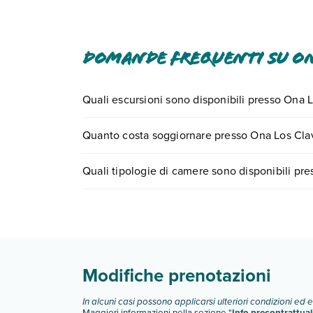
Domande frequenti su On
Quali escursioni sono disponibili presso Ona 
Tante sono le escursioni che potrai vivere sogg
Quanto costa soggiornare presso Ona Los Cla
0721.17231 o
prenotando un appuntamento
.
I prezzi di Ona Los Claveles possono variare in bas
Quali tipologie di camere sono disponibili pr
quando partire.
Ona Los Claveles dispone di diverse tipologie d
Scopri tutti i dettagli nel paragrafo dedicato "
Inf
Modifiche prenotazioni
In alcuni casi possono applicarsi ulteriori condizioni ed 
Maggiori informazioni nella sezione "
Info precontrattual