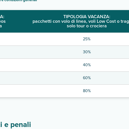
A:
TIPOLOGIA VACANZA:
eos
pacchetti con volo di linea, voli Low Cost o trag
a
solo tour o crociera
25%
30%
40%
60%
80%
 e penali