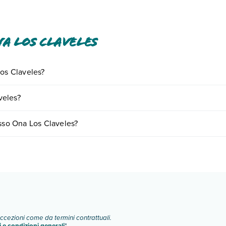
a Los Claveles
Los Claveles?
iornando presso Ona Los Claveles. Scoprile tutte nella
sezione dedica
veles?
e a vari fattori (per es. date, condizioni dell'hotel, ecc). Per consultar
esso Ona Los Claveles?
i camere:
o e descrizione
".
eccezioni come da termini contrattuali.
i e condizioni generali
"