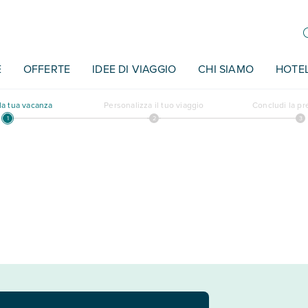
E
OFFERTE
IDEE DI VIAGGIO
CHI SIAMO
HOTE
a tua vacanza
Personalizza il tuo viaggio
Concludi la p