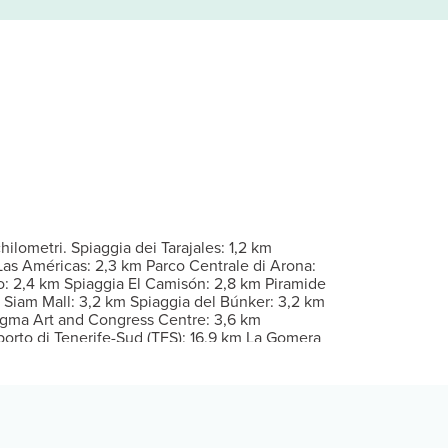
o con congelatore e piano cottura, ti sentirai come a casa. La TV 
all'aperto. Questo aparthotel dispone, inoltre, di il Wi-Fi gratuit
ria. Rilassati con il tuo drink preferito presso un bar/lounge e un
Per eventuali ospiti aggiuntivi possono essere previsti supplementi, 
icurezza presso la reception. Il un parcheggio gratuito è disponibi
ilometri. Spiaggia dei Tarajales: 1,2 km
 Las Américas: 2,3 km Parco Centrale di Arona:
: 2,4 km Spiaggia El Camisón: 2,8 km Piramide
 Siam Mall: 3,2 km Spiaggia del Búnker: 3,2 km
Magma Art and Congress Centre: 3,6 km
porto di Tenerife-Sud (TFS): 16,9 km La Gomera
78,3 km