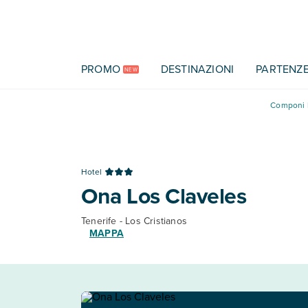
Vai al contenuto principale
PROMO
DESTINAZIONI
PARTENZ
NEW
Componi l
Hotel
Ona Los Claveles
Tenerife - Los Cristianos
MAPPA