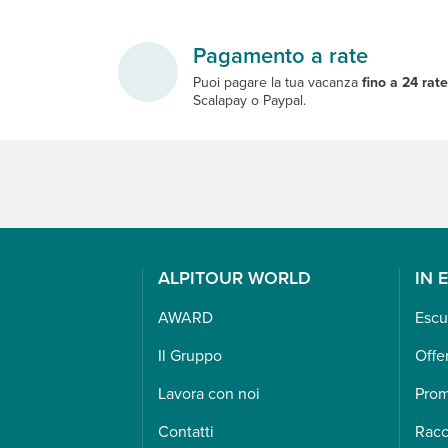
Pagamento a rate
Puoi pagare la tua vacanza
fino a 24 rat
Scalapay o Paypal.
ALPITOUR WORLD
IN 
AWARD
Escu
Il Gruppo
Offe
Lavora con noi
Pro
Contatti
Racc