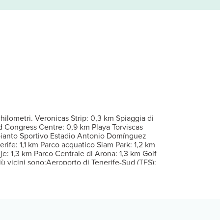
atto. Riposati su un comodo letto con materasso memory foam, compl
r il viso. Se cerchi opportunità di svago, apprezzerai una piscina 
e il menù disponibile al bar/caffetteria o approfittare del serviz
er eventuali ospiti aggiuntivi possono essere previsti supplementi, v
hilometri. Veronicas Strip: 0,3 km Spiaggia di
d Congress Centre: 0,9 km Playa Torviscas
pianto Sportivo Estadio Antonio Domínguez
rife: 1,1 km Parco acquatico Siam Park: 1,2 km
: 1,3 km Parco Centrale di Arona: 1,3 km Golf
iù vicini sono:Aeroporto di Tenerife-Sud (TFS):
 raggiungere Vanilla Garden Boutique Hotel -