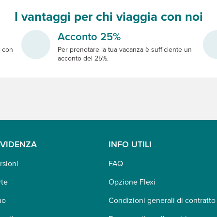
I vantaggi per chi viaggia con noi
Acconto 25%
e
con
Per prenotare la tua vacanza è sufficiente un
acconto del 25%.
EVIDENZA
INFO UTILI
rsioni
FAQ
rte
Opzione Flexi
mo
Condizioni generali di contratto