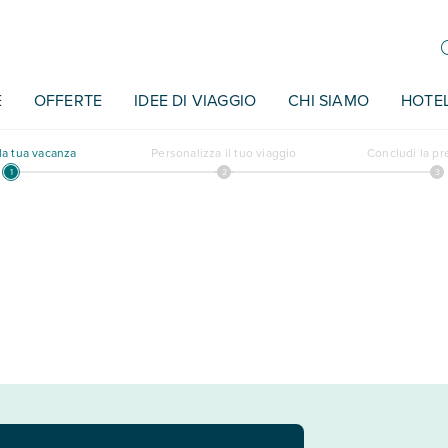
E
OFFERTE
IDEE DI VIAGGIO
CHI SIAMO
HOTE
a tua vacanza
Personalizza il tuo viaggio
Concludi la p