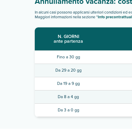
Annullamento vacanza: costi
In alcuni casi possono applicarsi ulteriori condizioni ed 
Maggiori informazioni nella sezione "
Info precontrattual
N. GIORNI
ante partenza
Fino a 30 gg
Da 29 a 20 gg
Da 19 a 9 gg
Da 8 a 4 gg
Da 3 a 0 gg