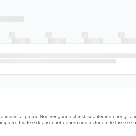
nimale, al giorno Non vengono richiesti supplementi per gli anim
mpleto. Tariffe e depositi potrebbero non includere le tasse e s
o pagamenti in contanti per importi superiori a 1000 EUR. Per mag