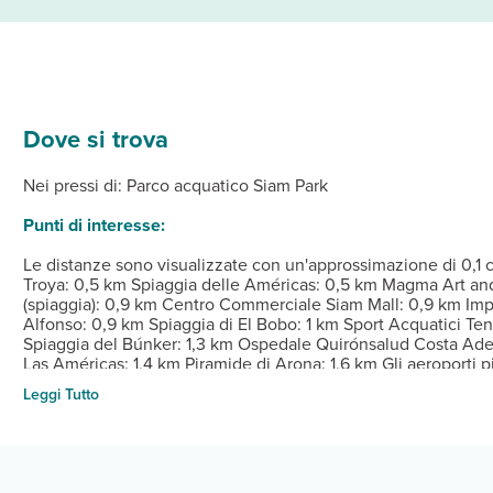
Dove si trova
zionata della struttura, complete di frigorifero e TV a schermo pi
e ti attendono massaggi, trattamenti per il corpo e trattamenti pe
 ristorante specializzato in cucina francese. Puoi anche consultar
Dalle ore 14:00 Alle ore 24:00 Istruzioni per il check-in: P
Nei pressi di: Parco acquatico Siam Park
su 24, personale poliglotta e deposito bagagli.
Punti di interesse:
Le distanze sono visualizzate con un'approssimazione di 0,1 c
Troya: 0,5 km Spiaggia delle Américas: 0,5 km Magma Art an
(spiaggia): 0,9 km Centro Commerciale Siam Mall: 0,9 km Im
Alfonso: 0,9 km Spiaggia di El Bobo: 1 km Sport Acquatici Tene
Spiaggia del Búnker: 1,3 km Ospedale Quirónsalud Costa Adeje
Las Américas: 1,4 km Piramide di Arona: 1,6 km Gli aeroporti p
17,5 km La Gomera (GMZ): 78,9 km L'aeroporto più comodo per
Leggi Tutto
Adults Only è Aeroporto di Tenerife-Sud (TFS).