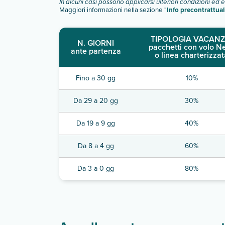
In alcuni casi possono applicarsi ulteriori condizioni ed 
Maggiori informazioni nella sezione "
Info precontrattual
TIPOLOGIA VACANZ
N. GIORNI
pacchetti con volo N
ante partenza
o linea charterizzat
Fino a 30 gg
10%
Da 29 a 20 gg
30%
Da 19 a 9 gg
40%
Da 8 a 4 gg
60%
Da 3 a 0 gg
80%