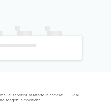
ali di servizioCassaforte in camera: 3 EUR al
ono soggetti a modifiche.
giori informazioni, contatta direttamente la