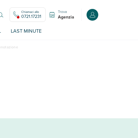
Trova
Chiamaci allo
Accedi o registrati all
0721.17231
Agenzia
L
LAST MINUTE
renotazione