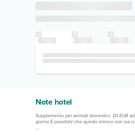
Note hotel
Supplemento per animali domestici: 20 EUR ad a
giorno È possibile che questo elenco non sia co
In base alla normativa vigente, non si accettan