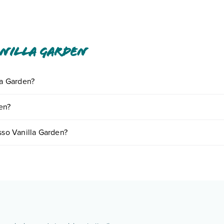
onferma della prenotazione. È necessario prenotare i massaggi e i 
lla conferma della prenotazione. I bambini sotto i 16 anni non sono ammessi in questa
iaggiatori, gli ospiti possono accedere alle loro camere con un dis
anilla Garden
la Garden?
iornando presso Vanilla Garden. Scoprile tutte nella
sezione dedicata
o
en?
 a vari fattori (per es. date, condizioni dell'hotel, ecc). Per consultare
sso Vanilla Garden?
amere:
o e descrizione
".