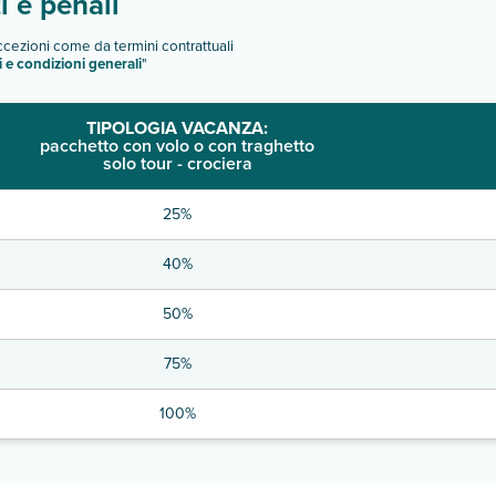
 e penali
eccezioni come da termini contrattuali
i e condizioni generali
"
TIPOLOGIA VACANZA:
pacchetto con volo o con traghetto
solo tour - crociera
25%
40%
50%
75%
100%