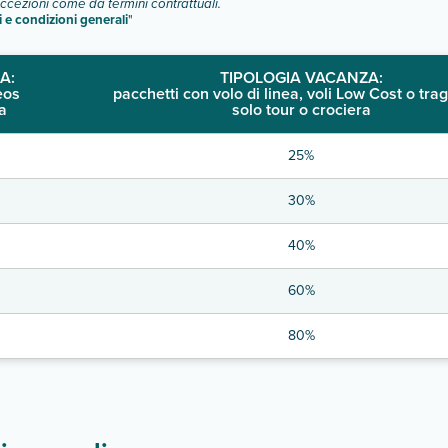
eccezioni come da termini contrattuali.
i e condizioni generali
"
A:
TIPOLOGIA VACANZA:
eos
pacchetti con volo di linea, voli Low Cost o trag
a
solo tour o crociera
25%
30%
40%
60%
80%