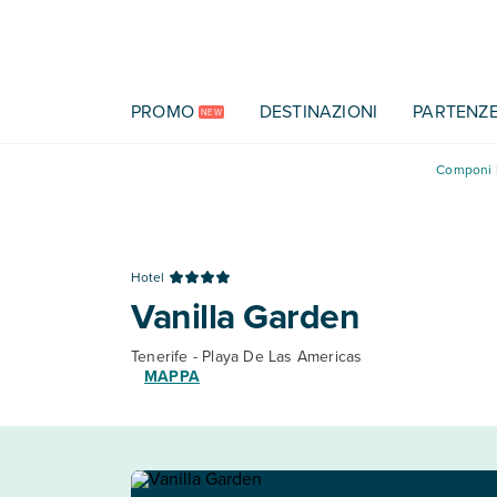
Vai al contenuto principale
PROMO
DESTINAZIONI
PARTENZ
NEW
Componi l
Hotel
Vanilla Garden
Tenerife - Playa De Las Americas
MAPPA