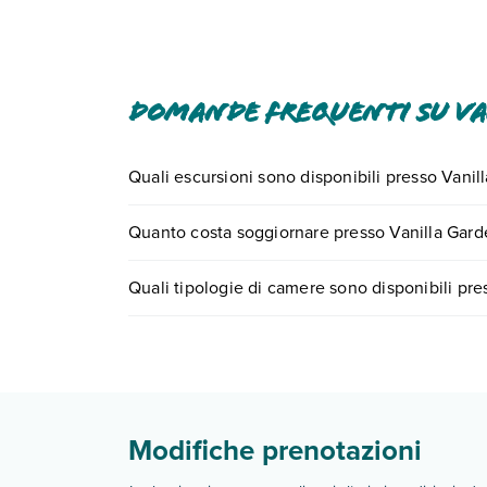
struttura utilizzando i recapiti indicati nella c
contattare un hotel prima dell'arrivo, utilizzando i recapiti riportati ne
struttura per soli adulti. Per la sicurezza dei v
senza contatti e il check-out senza contatti.
Domande frequenti su V
Quali escursioni sono disponibili presso Vanil
Tante sono le escursioni che potrai vivere sogg
Quanto costa soggiornare presso Vanilla Gard
0721.17231 o
prenotando un appuntamento
.
I prezzi di Vanilla Garden possono variare in base
Quali tipologie di camere sono disponibili pre
partire.
Vanilla Garden dispone di diverse tipologie di c
Scopri tutti i dettagli nel paragrafo dedicato "
Inf
Modifiche prenotazioni