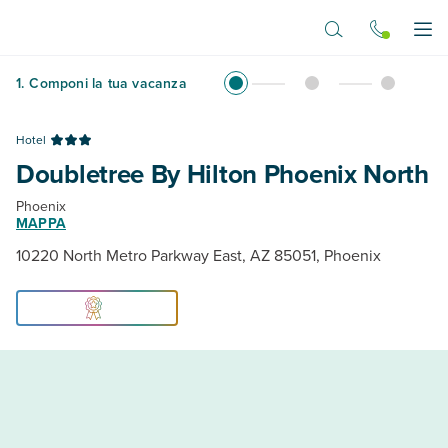
Vai al contenuto principale
Apr
1
.
Componi la tua vacanza
Hotel
Doubletree By Hilton Phoenix North
Phoenix
MAPPA
10220 North Metro Parkway East, AZ 85051, Phoenix