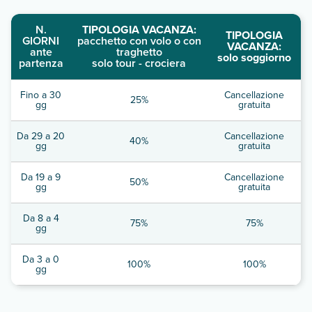
N.
TIPOLOGIA VACANZA:
TIPOLOGIA
GIORNI
pacchetto con volo o con
VACANZA:
ante
traghetto
solo soggiorno
partenza
solo tour - crociera
Fino a 30
Cancellazione
25%
gg
gratuita
Da 29 a 20
Cancellazione
40%
gg
gratuita
Da 19 a 9
Cancellazione
50%
gg
gratuita
Da 8 a 4
75%
75%
gg
Da 3 a 0
100%
100%
gg