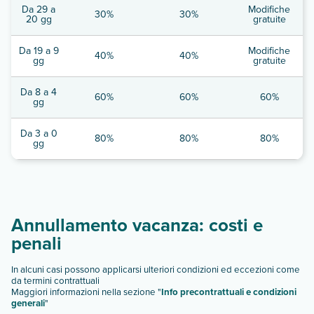
Da 29 a
Modifiche
30%
30%
20 gg
gratuite
Da 19 a 9
Modifiche
40%
40%
gg
gratuite
Da 8 a 4
60%
60%
60%
gg
Da 3 a 0
80%
80%
80%
gg
Annullamento vacanza: costi e
penali
In alcuni casi possono applicarsi ulteriori condizioni ed eccezioni come
da termini contrattuali
Maggiori informazioni nella sezione "
Info precontrattuali e condizioni
generali
"