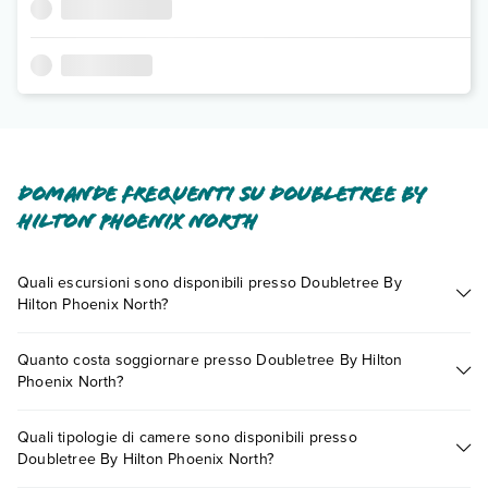
Domande frequenti su Doubletree By
Hilton Phoenix North
Quali escursioni sono disponibili presso Doubletree By
Hilton Phoenix North?
Tante sono le escursioni che potrai vivere soggiornando
Quanto costa soggiornare presso Doubletree By Hilton
presso Doubletree By Hilton Phoenix North. Scoprile tutte
Phoenix North?
nella
sezione dedicata
o contatta il call center chiamando il
numero 0721.17231 o
prenotando un appuntamento
.
I prezzi di Doubletree By Hilton Phoenix North possono
Quali tipologie di camere sono disponibili presso
variare in base a vari fattori (per es. date, condizioni dell'hotel,
Doubletree By Hilton Phoenix North?
ecc). Per consultare i prezzi, compila il motore di ricerca e
scegli quando partire.