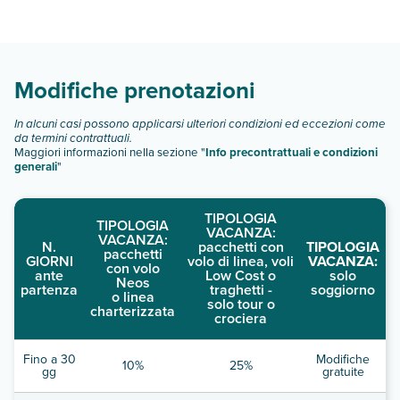
Doubletree By Hilton Phoenix North dispone di diverse
tipologie di camere:
Scopri tutti i dettagli nel paragrafo dedicato "
Info e
descrizione
".
Modifiche prenotazioni
In alcuni casi possono applicarsi ulteriori condizioni ed eccezioni come
da termini contrattuali.
Maggiori informazioni nella sezione "
Info precontrattuali e condizioni
generali
"
TIPOLOGIA
TIPOLOGIA
VACANZA:
VACANZA:
N.
pacchetti con
TIPOLOGIA
pacchetti
GIORNI
volo di linea, voli
VACANZA:
con volo
ante
Low Cost o
solo
Neos
partenza
traghetti -
soggiorno
o linea
solo tour o
charterizzata
crociera
Fino a 30
Modifiche
10%
25%
gg
gratuite