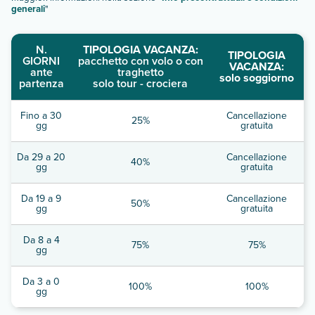
generali
"
N.
TIPOLOGIA VACANZA:
TIPOLOGIA
GIORNI
pacchetto con volo o con
VACANZA:
ante
traghetto
solo soggiorno
partenza
solo tour - crociera
Fino a 30
Cancellazione
25%
gg
gratuita
Da 29 a 20
Cancellazione
40%
gg
gratuita
Da 19 a 9
Cancellazione
50%
gg
gratuita
Da 8 a 4
75%
75%
gg
Da 3 a 0
100%
100%
gg