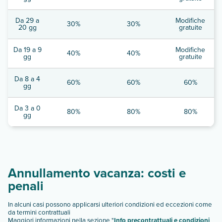
Da 29 a
Modifiche
30%
30%
20 gg
gratuite
Da 19 a 9
Modifiche
40%
40%
gg
gratuite
Da 8 a 4
60%
60%
60%
gg
Da 3 a 0
80%
80%
80%
gg
Annullamento vacanza: costi e
penali
In alcuni casi possono applicarsi ulteriori condizioni ed eccezioni come
da termini contrattuali
Maggiori informazioni nella sezione "
Info precontrattuali e condizioni