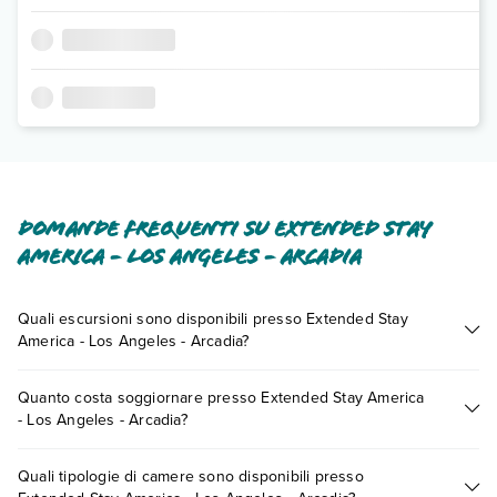
Domande frequenti su Extended Stay
America - Los Angeles - Arcadia
Quali escursioni sono disponibili presso Extended Stay
America - Los Angeles - Arcadia?
Tante sono le escursioni che potrai vivere soggiornando
Quanto costa soggiornare presso Extended Stay America
presso Extended Stay America - Los Angeles - Arcadia.
- Los Angeles - Arcadia?
Scoprile tutte nella
sezione dedicata
o contatta il call center
chiamando il numero 0721.17231 o
prenotando un
I prezzi di Extended Stay America - Los Angeles - Arcadia
appuntamento
.
Quali tipologie di camere sono disponibili presso
possono variare in base a vari fattori (per es. date, condizioni