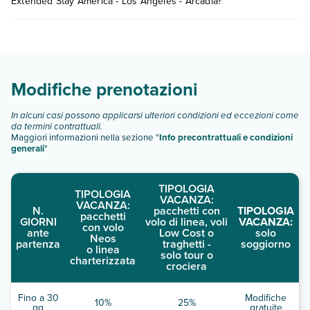
Extended Stay America - Los Angeles - Arcadia?
dell'hotel, ecc). Per consultare i prezzi, compila il motore di
ricerca e scegli quando partire.
Extended Stay America - Los Angeles - Arcadia dispone di
diverse tipologie di camere:
Scopri tutti i dettagli nel paragrafo dedicato "
Info e
descrizione
".
Modifiche prenotazioni
In alcuni casi possono applicarsi ulteriori condizioni ed eccezioni come
da termini contrattuali.
Maggiori informazioni nella sezione "
Info precontrattuali e condizioni
generali
"
TIPOLOGIA
TIPOLOGIA
VACANZA:
VACANZA:
N.
pacchetti con
TIPOLOGIA
pacchetti
GIORNI
volo di linea, voli
VACANZA:
con volo
ante
Low Cost o
solo
Neos
partenza
traghetti -
soggiorno
o linea
solo tour o
charterizzata
crociera
Fino a 30
Modifiche
10%
25%
gg
gratuite