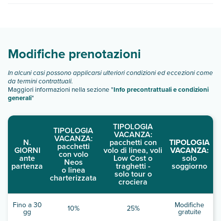
ricerca e scegli quando partire.
Holiday Inn Express & Suites Oroville Lake By Ihg dispone di
diverse tipologie di camere:
Scopri tutti i dettagli nel paragrafo dedicato "
Info e
descrizione
".
Modifiche prenotazioni
In alcuni casi possono applicarsi ulteriori condizioni ed eccezioni come
da termini contrattuali.
Maggiori informazioni nella sezione "
Info precontrattuali e condizioni
generali
"
TIPOLOGIA
TIPOLOGIA
VACANZA:
VACANZA:
N.
pacchetti con
TIPOLOGIA
pacchetti
GIORNI
volo di linea, voli
VACANZA:
con volo
ante
Low Cost o
solo
Neos
partenza
traghetti -
soggiorno
o linea
solo tour o
charterizzata
crociera
Fino a 30
Modifiche
10%
25%
gg
gratuite