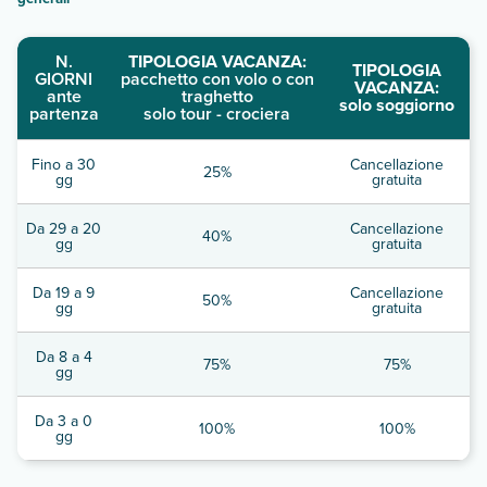
N.
TIPOLOGIA VACANZA:
TIPOLOGIA
GIORNI
pacchetto con volo o con
VACANZA:
ante
traghetto
solo soggiorno
partenza
solo tour - crociera
Fino a 30
Cancellazione
25%
gg
gratuita
Da 29 a 20
Cancellazione
40%
gg
gratuita
Da 19 a 9
Cancellazione
50%
gg
gratuita
Da 8 a 4
75%
75%
gg
Da 3 a 0
100%
100%
gg