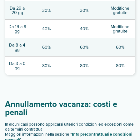
Da 29 a
Modifiche
30%
30%
20 gg
gratuite
Da 19 a 9
Modifiche
40%
40%
gg
gratuite
Da 8 a 4
60%
60%
60%
gg
Da 3 a 0
80%
80%
80%
gg
Annullamento vacanza: costi e
penali
In alcuni casi possono applicarsi ulteriori condizioni ed eccezioni come
da termini contrattuali
Maggiori informazioni nella sezione "
Info precontrattuali e condizioni
generali
"