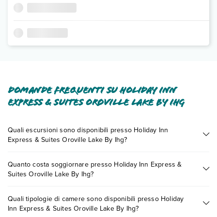
Domande frequenti su Holiday Inn
Express & Suites Oroville Lake By Ihg
Quali escursioni sono disponibili presso Holiday Inn
Express & Suites Oroville Lake By Ihg?
Tante sono le escursioni che potrai vivere soggiornando
Quanto costa soggiornare presso Holiday Inn Express &
presso Holiday Inn Express & Suites Oroville Lake By Ihg.
Suites Oroville Lake By Ihg?
Scoprile tutte nella
sezione dedicata
o contatta il call center
chiamando il numero 0721.17231 o
prenotando un
I prezzi di Holiday Inn Express & Suites Oroville Lake By Ihg
appuntamento
.
Quali tipologie di camere sono disponibili presso Holiday
possono variare in base a vari fattori (per es. date, condizioni
Inn Express & Suites Oroville Lake By Ihg?
dell'hotel, ecc). Per consultare i prezzi, compila il motore di